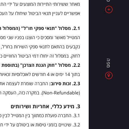
את
אלבניה
אפשריים לעניין תנאי הביטול שיחולו על העס
-
מדינה
2.1. מסלול "תנאי ספקי חו"ל" (המסלול הסטנדרטי):
של
המטייל מאשר ומסכים כי הוצגו בפניו שני מסל
ים
כחול,
לחוק. במסלול זה יחולו דמי הביטול החוזיים כמפורט בסעיף 6 שלהלן
הרים
מפה
מרשימים
2.2. מסלול "חוק הגנת הצרכן" (בתוספת תשלום):
וחוויות
בתוך 14 ימים או 4 חודשים לאוכלוסיות זכאיות), בתוספת עלות של 30% ממחיר החבילה.
חדשות
2.3. זכות סירוב:
החברה שומרת לעצמה את הז
בכל
(Non-Refundable). במקרה כזה, העסקה תתאפשר במסלול הסטנדרטי בלבד, והמטייל יהיה רשאי שלא להתקשר בעסקה.
יום
3. מידע כללי, אחריות ושירותים
3.1. החברה פועלת כמתווך בין המטייל לבין ספקי שירותים, לרבות בתי מלון, חברות תעופה, רכבות, תחבורה, ספנות, מסעדות ושירותים אחרים.
3.2. שינויים בזמני טיסות או ביטולם על 