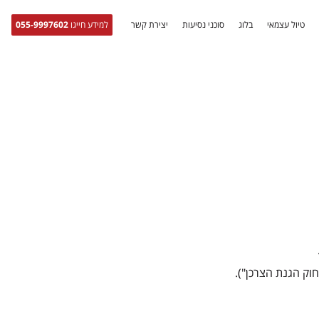
טיול עצמאי
בלוג
סוכני נסיעות
יצירת קשר
למידע חייגו
055-9997602