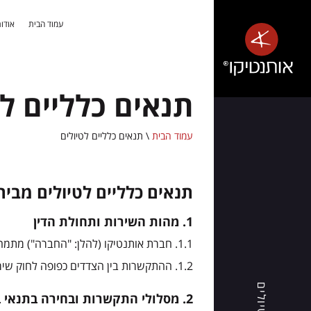
עמוד הבית
אודות
אלבניה
-
טבע
תנאים כלליים לט
פראי,
חופים
שלווים
עמוד הבית
\
תנאים כלליים לטיולים
ואנשים
חמים
תנאים כלליים לטיולים מבי
1. מהות השירות ותחולת הדין
1.1. חברת אותנטיקו (להלן: "החברה") מתמחה בארגון חבילות תיור ושירותי תיירות המבוצעים במלואם מחוץ לישראל.
אותנטיקו®
מזמינה
1.2. ההתקשרות בין הצדדים כפופה לחוק שירותי תיירות, התשל"ו-1976, ולחוק הגנת הצרכן, התשמ"א-1981 (להלן: "חוק הגנת הצרכן").
אתכם
טיולים
2. מסלולי התקשרות ובחירה בתנאי ביטול (לפי סעיף 14ג2 לחוק הגנת הצרכן - תיקון 58)
לגלות