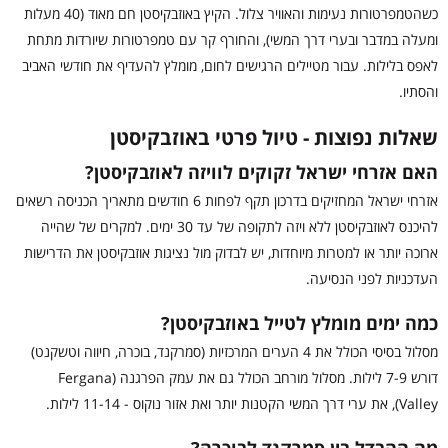
כשהטמפרטורות נעימות והאוויר צלול. הקיץ באוזבקיסטן חם מאוד (40 מעלות
ומעלה במדבר ובערי דרך המשי), והחורף קר עם טמפרטורות שיורדות מתחת
לאפס בלילות. עבור מטיילים הרגישים לחום, מומלץ להעדיף את חודשי האביב
והסתיו.
שאלות נפוצות - טיול פרטי באוזבקיסטן
האם אזרחי ישראל זקוקים לוויזה לאוזבקיסטן?
אזרחי ישראל המחזיקים בדרכון תקף לפחות 6 חודשים מתאריך הכניסה רשאים
להיכנס לאוזבקיסטן ללא ויזה לתקופה של עד 30 ימים. למקרים של שהייה
ארוכה יותר או למטרות מיוחדות, יש לבדוק מול נציגות אוזבקיסטן את הדרישות
העדכניות לפני הנסיעה.
כמה ימים מומלץ לטייל באוזבקיסטן?
מסלול בסיסי הכולל את 4 הערים המרכזיות (סמרקנד, בוכרה, חיווה וטשקנט)
דורש 7-9 לילות. מסלול מורחב הכולל גם את עמק הפרגנה (Fergana
Valley), את ערי דרך המשי הקטנות יותר ואת אזור נוקוס - 11-14 לילות.