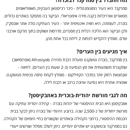
מה ההבדל בין סמרקנד לבוכרה?
סמרקנד היא העיר המונומנטלית - כיכר רג'יסטאן הענקית, מאוזוליאומים
מפוארים ואדריכלות בקנה מידה אימפריאלי. הביקור בה מתמקד באתרים גדולים.
בוכרה, לעומתה, היא חוויה אינטימית יותר - העיר העתיקה כולה אתר אונסק"ו,
ולכן הביקור הוא הליכה רגלית בין מסגדים, מדרסות ושווקים בתוך מרקם אורבני
שלם. מומלץ להקדיש לפחות 2 לילות בכל אחת מהן.
איך מגיעים בין הערים?
בין סמרקנד, בוכרה וטשקנט פועלת רכבת מהירה Afrosiyob (אפרוסיאוב)
שמקצרת משמעותית את זמן הנסיעה (כ-2 שעות בין הערים). לחיווה -
שנמצאת רחוק יותר במדבר הקיזילקום - מומלץ לקחת טיסה פנימית מטשקנט.
אופציה אחרת היא נסיעה ארוכה ברכב או רכבת לילה.
מה לגבי מורשת יהודית-בוכרית באוזבקיסטן?
אוזבקיסטן היא הבית ההיסטורי של יהדות בוכרה - קהילה יהודית עתיקה עם
מורשת ייחודית של כ-2,500 שנה. ברובע היהודי של בוכרה ניתן לבקר בבית
הכנסת ההיסטורי, ברחבי הקהילה ובאתרים שקשורים בחיי היומיום של הקהילה.
גם בסמרקנד ובטשקנט יש אתרים יהודיים. ניתן לשלב מסלול שורשים ייעודי