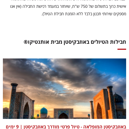
אישית כרוך בתשלום של 750 ש"ח, שיוחזר במעמד רכישת החבילה (אין אנו
מספקים שירותי תכנון בלבד ללא הזמנת חבילת הטיול).
חבילות הטיולים באוזבקיסטן מבית אותנטיקו®
באוזבקיסטן המופלאה - טיול פרטי מודרך באוזבקיסטן | 9 ימים