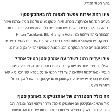
בתוך הטיול הכללי.
איזו רמת אירוח אפשר לצפות לה באוזבקיסטן?
בערים הגדולות (סמרקנד, בוכרה, חיווה, טשקנט) יש מלונות בוטיק וברמת אירוח
גבוהה - חלקם בבניינים היסטוריים משוחזרים בלב המרכזים העתיקים. ברמה
הגבוהה ביותר, מלונות כמו Hilton Tashkent, Bibikhanym Hotel
בסמרקנד או Hotel Bibi Khanym בבוכרה מציעים שירות בינלאומי. ביישובים
קטנים ובאזורים פחות מבוקרים יתכנו מלונות פשוטים יותר אך נקיים ונוחים.
אילו יעדים נהוג לשלב עם אוזבקיסטן בטיול אחד?
השילוב הנפוץ ביותר עם אוזבקיסטן הוא קירגיזסטן השכנה, שמציעה ניגוד
מעניין - מאדריכלות איסלאמית של דרך המשי אל טבע פראי של רכסי טיאן שאן.
שילובים נוספים אפשריים עם קזחסטן או טג'יקיסטן, בהתאם למשך הטיול
ולתחומי העניין.
מה כולל הסטנדרט של אותנטיקו® באוזבקיסטן?
טיול פרטי באוזבקיסטן עם אותנטיקו® כולל מדריך מקומי דובר אנגלית, רכב
פרטי עם נהג לאורך המסלול, מלונות נבחרים ברמת אירוח גבוהה וטיסות