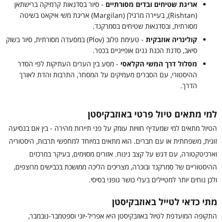
אריגת שטיחים ובדים מסורתיים
- סיור בסדנאות קרמיקה ברישתאן
(Rishtan), בעיירה מרגילן (Margilan) אריגת משי איקאט בשיטה
מסורתית, ובסדנאות שטיחים בסמרקנד.
קולינריה אוזבקית
- טעימת פלוב (Plov) במסעדה מסורתית, סיור בשוק
סיאב, סדנת הכנת ננים אופייניים בכפר.
מסלול דרך המשי הקלאסי
- מסע בין הערים העתיקות לפי הסדר
ההיסטורי, עם הסברים מעמיקים על המסחר, התרבות והדת לאורך
הדרך.
למי מתאים טיול פרטי באוזבקיסטן
הטיול מתאים למי שמעדיף חוויות עומק על פני תיירות מהירה - בין אם בנסיעה
זוגית, משפחתית או עם חברים. הוא מתאים במיוחד למחפשי תרבות, היסטוריה
וארכיטקטורה, עם דגש על קצב נינוח. אזורים מסוימים, בעיקר במרכזים
ההיסטוריים של סמרקנד ובוכרה, מצריכים הליכה ממושכת בכבישים מרוצפים,
ולכן נוחים יותר למטיילים בעלי כושר גופני בסיסי.
מתי כדאי לטייל באוזבקיסטן
התקופה המועדפת לטיול באוזבקיסטן היא אפריל-יוני וספטמבר-נובמבר,