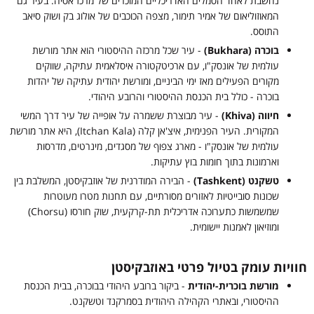
נחשבת לאחד הסמלים האדריכליים המוכרים של מרכז אסיה. בעיר גם
המאוזוליאום של אמיר תימור, מצפה הכוכבים של אולוג בק ושוק סיאב
התוסס.
בוכרה (Bukhara)
- עיר שכל מרכזה ההיסטורי הוא אתר מורשת
עולמית של אונסק"ו, עם ארכיטקטורה איסלאמית עתיקה, שווקים
מקורים הפעילים מאז ימי הביניים, ומורשת יהודית עתיקה של יהדות
בוכרה - כולל בית הכנסת ההיסטורי והרובע היהודי.
חיווה (Khiva)
- עיר מבוצרת ששמרה על אופייה של עיר דרך המשי
המקורית. העיר הפנימית, איצ'אן קלה (Itchan Kala), היא אתר מורשת
עולמית של אונסק"ו - מארג צפוף של מסגדים, מינרטים, מדרסות
וארמונות בתוך חומות בוץ עתיקות.
טשקנט (Tashkent)
- הבירה המודרנית של אוזבקיסטן, המשלבת בין
שכונות סובייטיות לאזורים מסורתיים, עם תחנות מטרו מעוטרות
שמשמשות כתערוכה אדריכלית תת-קרקעית, שוק חורסו (Chorsu)
ומוזיאון לאמנות יישומית.
חוויות עומק בטיול פרטי באוזבקיסטן
מורשת בוכרית-יהודית
- ביקור ברובע היהודי בבוכרה, בבית הכנסת
ההיסטורי, ובאתרי הקהילה היהודית בסמרקנד וטשקנט.