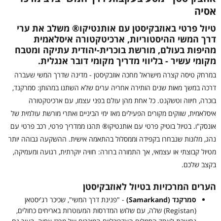
אסיה
טיול פרטי באוזבקיסטן עם אותנטיקו® משלב את ערי
דרך המשי ההיסטוריות, ארכיטקטורה איסלאמית
מהיפות בעולם, מורשת בוכרית-יהודית עתיקה ומטבח
מקומי עשיר - בליווי מדריך מקומי דובר אנגלית.
במרחק טיסה קצרה מישראל מחכה אוזבקיסטן - מדינה שדרך המשי שעברה
דרכה במשך מאות שנים הותירה אחריה ערים שלא השתנו במהותן: סמרקנד,
בוכרה, חיווה וטשקנט. כל אחת מהן עולם בפני עצמו, עם ארכיטקטורה
איסלאמית, שווקים מקורים הפעילים מאז ימי הביניים ואתרי מורשת עולמית של
אונסק"ו. בטיול בוטיק פרטי עם אותנטיקו® תהנו ממדריך פרטי, רכב פרטי עם
נהג, מלונות שנבחרו בקפידה וממסלול בהתאמה אישית. ההשקעה גבוהה יותר
מטיול קבוצתי או עצמאי, אך התמורה ברורה: חוויה יוקרתית, רגועה ומעמיקה,
בקצב שלכם.
הערים המרכזיות בטיול לאוזבקיסטן
סמרקנד (Samarkand)
- "פנינת דרך המשי", שכיכר רג'יסטאן
(Registan) שלה, עם שלוש המדרסות המעוטרות באריחים כחולים,