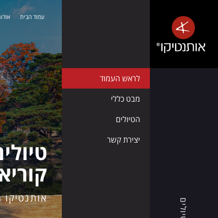
עמוד הבית
אודות
אלבניה
-
טבע
פראי,
לראש העמוד
חופים
שלווים
מבט כללי
ואנשים
הטיולים
חמים
יצירת קשר
טיולים
קוריא
אותנטיקו®
מזמינה
אותנטיקו מ
אתכם
טיולים
לגלות