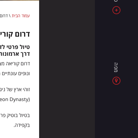
את
אלבניה
עמוד הבית
\
דרום 
-
מדינה
דרום קורי
של
ים
טיול פרטי ל
כחול,
דרך ארמונות 
הרים
דרום קוריאה מצ
מפה
מרשימים
ונופים עונתיים 
וחוויות
חדשות
בכל
(Joseon Dynasty) חיה ונוכחת לצד תעשיית K-pop, מלונות עיצוב ומסעדות פרימיום.
יום
בטיול בוטיק פר
בקפידה.