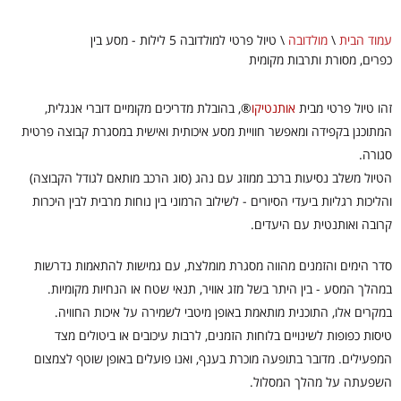
עמוד הבית
\
מולדובה
\
טיול פרטי למולדובה 5 לילות - מסע בין
כפרים, מסורת ותרבות מקומית
זהו טיול פרטי מבית
אותנטיקו
®
, בהובלת מדריכים מקומיים דוברי אנגלית,
המתוכנן בקפידה ומאפשר חוויית מסע איכותית ואישית במסגרת קבוצה פרטית
סגורה.
הטיול משלב נסיעות ברכב ממוזג עם נהג (סוג הרכב מותאם לגודל הקבוצה)
והליכות רגליות ביעדי הסיורים - לשילוב הרמוני בין נוחות מרבית לבין היכרות
קרובה ואותנטית עם היעדים.
סדר הימים והזמנים מהווה מסגרת מומלצת, עם גמישות להתאמות נדרשות
במהלך המסע - בין היתר בשל מזג אוויר, תנאי שטח או הנחיות מקומיות.
במקרים אלו, התוכנית מותאמת באופן מיטבי לשמירה על איכות החוויה.
טיסות כפופות לשינויים בלוחות הזמנים, לרבות עיכובים או ביטולים מצד
המפעילים. מדובר בתופעה מוכרת בענף, ואנו פועלים באופן שוטף לצמצום
השפעתה על מהלך המסלול.