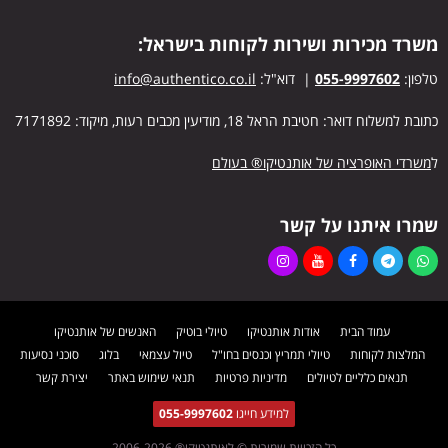
משרד מכירות ושירות לקוחות בישראל:
טלפון:
055-9997602
| דוא"ל:
info@authentico.co.il
כתובת למשלוח דואר: חטיבת הראל 18, מודיעין מכבים רעות, מיקוד: 7171892
ל
משרדי האופרציה של אותנטיקו® בעולם
שמרו איתנו על קשר
עמוד הבית
אודות אותנטיקו
טיולי בוטיק
האנשים של אותנטיקו
המלצות לקוחות
טיולי תמריץ וכנסים בחו"ל
טיול עצמאי
בלוג
סוכני נסיעות
תנאים כלליים לטיולים
מדיניות פרטיות
תנאי שימוש באתר
יצירת קשר
למידע חייגו
055-9997602
כל הזכויות שמורות © לאותנטיקו® 2006-2026