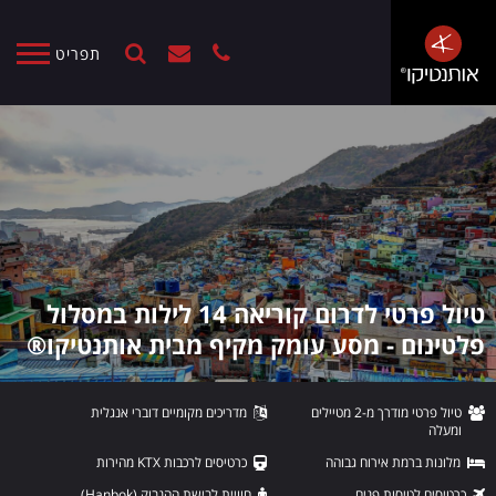
תפריט
טיול פרטי לדרום קוריאה 14 לילות במסלול
פלטינום - מסע עומק מקיף מבית אותנטיקו®
טיול פרטי מודרך מ-2 מטיילים
מדריכים מקומיים דוברי אנגלית
ומעלה
מלונות ברמת אירוח גבוהה
כרטיסים לרכבות KTX מהירות
כרטיסים לטיסות פנים
חוויית לבישת ההנבוק (Hanbok)