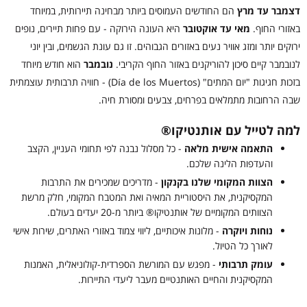
דצמבר עד מרץ
הם החודשים העמוסים ביותר מבחינה תיירותית, במיוחד
באזורי החוף.
מאי עד אוקטובר
היא העונה הירוקה - עם פחות תיירים, נופים
ירוקים יותר ומזג אוויר נעים באזורים הגבוהים. זו גם עונת הגשמים, ובין יוני
לנובמבר קיים סיכון להוריקנים באזור החוף הקריבי.
נובמבר
הוא חודש מיוחד
בזכות חגיגות "יום המתים" (Día de los Muertos) - חוויה תרבותית עוצמתית
שבה הרחובות מתמלאים בפרחים, צבעים ומסורת חיה.
למה לטייל עם אותנטיקו®
התאמה אישית מלאה
- כל מסלול נבנה לפי תחומי העניין, הקצב
והעדפות הלינה שלכם.
הצוות המקומי שלנו בקנקון
- מדריכים שמכירים את התרבות
המקסיקנית, את היסטוריית המאיה ואת המטבח המקומי, חלק מרשת
הצוותים המקומיים של אותנטיקו® ביותר מ-20 יעדים בעולם.
נוחות ויוקרה
- מלונות איכותיים, ליווי צמוד באזורי האתרים, שירות אישי
לאורך כל הטיול.
עומק תרבותי
- מפגש עם המורשת הספרדית-קולוניאלית, האמנות
המקסיקנית והחיים האותנטיים מעבר ליעדי התיירות.