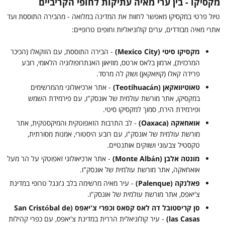
מקסיקו - בין ערי מאיה עתיקות לחופי הקריביים
טיול פרטי במקסיקו מאפשר לחוות את המדינה במלואה - מהבירה התוססת ועד
אתרי מאיה מבודדים, ערים קולוניאליות וחופים טרופיים:
מקסיקו סיטי (Mexico City)
- הבירה התוססת, עם הזוקאלו (הכיכר
המרכזית), ארמון בלאס ארטס, מוזיאון האנתרופולוגיה הלאומי, רובע
פרידה קאלו (קויואקאן) ושוק לה מרסד.
טאוטיוואקאן (Teotihuacán)
- אתר ארכיאולוגי מהמרשימים
במקסיקו, אתר מורשת עולמית של אונסק"ו, עם פירמידת השמש
ופירמידת הירח, סמוך למקסיקו סיטי.
אואחאקה (Oaxaca)
- לב התרבות הזאפוטקית והמיקסטקית, אתר
מורשת עולמית של אונסק"ו, עם רובע היסטורי, אמנות מסורתית,
טקסטיל צבעוני ושווקים אותנטיים.
מונטה אלבן (Monte Albán)
- אתר ארכיאולוגי זאפוטקי על הר מעל
אואחאקה, אתר מורשת עולמית של אונסק"ו.
פאלנקה (Palenque)
- עיר מאיה מרשימה בלב ג'ונגל טרופי במדינת
צ'יאפס, אתר מורשת עולמית של אונסק"ו.
סן קריסטובל דה לאס קסאס וכפרי צ'יאפס (San Cristóbal de
las Casas)
- עיר קולוניאלית הררית במדינת צ'יאפס, עם כפרי קהילות