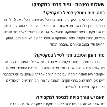
שאלות נפוצות - טיול פרטי במקסיקו
כמה ימים מומלץ לטייל במקסיקו?
לטיול בוטיק פרטי במקסיקו ניתן לבחור בין מסלולים שונים. מסלול של 10 לילות
מתמקד בדרך כלל באזור מרכזי אחד - חצי האי יוקטן עם אתרי המאיה והחופים,
או אזור מקסיקו סיטי ואואחאקה. מסלול של 14 לילות מאפשר לשלב שני אזורים
מרכזיים, למשל מקסיקו סיטי, אואחאקה וצ'יאפס יחד עם חצי האי יוקטן. עומק
החוויה תלוי בקצב ובאזורים שתבחרו לכלול.
מתי הזמן הטוב ביותר לטייל במקסיקו?
התקופה המומלצת ביותר במקסיקו היא נובמבר עד אפריל - העונה היבשה, עם
מזג אוויר נעים ופחות גשם. נובמבר מיוחד בזכות חגיגות "יום המתים". מאי עד
אוקטובר היא העונה הירוקה, עם פחות תיירים אך יותר גשמים, ובין יוני לנובמבר
קיים סיכון להוריקנים בחוף הקריבי. דצמבר עד מרץ הם החודשים הפופולריים
ביותר בקרב תיירים בינלאומיים.
האם יש צורך בויזה לכניסה למקסיקו?
לא. אזרחי ישראל פטורים מויזה לכניסה למקסיקו לתקופה של עד 180 יום.