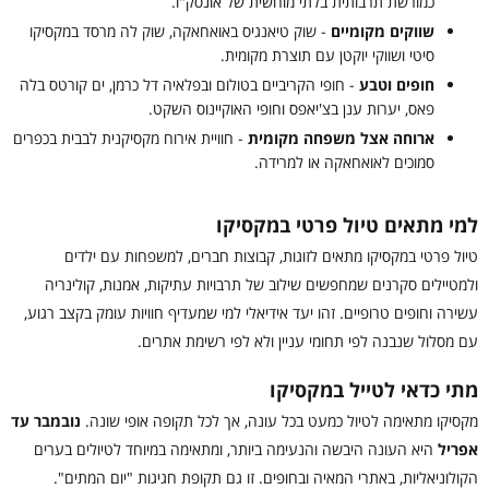
כמורשת תרבותית בלתי מוחשית של אונסק"ו.
שווקים מקומיים
- שוק טיאנגיס באואחאקה, שוק לה מרסד במקסיקו
סיטי ושווקי יוקטן עם תוצרת מקומית.
חופים וטבע
- חופי הקריביים בטולום ובפלאיה דל כרמן, ים קורטס בלה
פאס, יערות ענן בצ'יאפס וחופי האוקיינוס השקט.
ארוחה אצל משפחה מקומית
- חוויית אירוח מקסיקנית לבבית בכפרים
סמוכים לאואחאקה או למרידה.
למי מתאים טיול פרטי במקסיקו
טיול פרטי במקסיקו מתאים לזוגות, קבוצות חברים, למשפחות עם ילדים
ולמטיילים סקרנים שמחפשים שילוב של תרבויות עתיקות, אמנות, קולינריה
עשירה וחופים טרופיים. זהו יעד אידיאלי למי שמעדיף חוויות עומק בקצב רגוע,
עם מסלול שנבנה לפי תחומי עניין ולא לפי רשימת אתרים.
מתי כדאי לטייל במקסיקו
מקסיקו מתאימה לטיול כמעט בכל עונה, אך לכל תקופה אופי שונה.
נובמבר עד
אפריל
היא העונה היבשה והנעימה ביותר, ומתאימה במיוחד לטיולים בערים
הקולוניאליות, באתרי המאיה ובחופים. זו גם תקופת חגיגות "יום המתים".