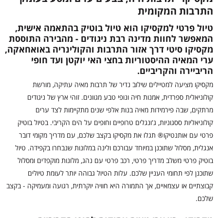
התרבות המקומית
טיול פרטי למקסיקו הוא טיול בוטיק בהתאמה אישית,
המאפשר לחוות מדינה רבת ניגודים - מהבירה התוססת
מקסיקו סיטי דרך אזור התרבות והקולינריה באואחאקה,
ערי המאיה ההיסטוריות בחצי האי יוקטן ועד חופי
הריביירה והקריביים.
מקסיקו מציעה למטיילים שילוב נדיר של תרבות מאיה עתיקה, מורשת
קולוניאלית ספרדית, אמנות חיה ונופי טבע מגוונים. זוהי ארץ של ניגודים
מרתקים, שבה פירמידות מאיה בנות אלפי שנים מתקיימות לצד ערים
קולוניאליות ססגוניות, ג'ונגלים טרופיים וחופים על הים הקריבי. בטיול בוטיק
פרטי עם אותנטיקו® תגלו את מקסיקו בקצב שלכם, עם מדריך מקומי דובר
אנגלית, מסלול שתוכנן במיוחד עבורכם ולינה במלונות שנבחרו בקפידה. טיול
בוטיק פרטי משלב מדריך פרטי, רכב פרטי עם נהג, מלונות מוקפדים ומסלול
שתוכנן לפי תחומי העניין שלכם. עלות הטיול גבוהה יותר לעומת טיולים
קבוצתיים או עצמאיים, אך התמורה היא חוויה יוקרתית, רגועה ומעמיקה - בקצב
שלכם.