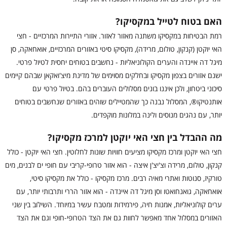
האם בטוח לטייל במקסיקו?
רמת הבטיחות במקסיקו משתנה מאזור לאזור. אזורי התיירות המרכזיים - חצי
האי יוקטן (קנקון, טולום, מרידה), מקסיקו סיטי באזורים המרכזיים, אואחאקה, סן
מיגל דה איינדה והערים הקולוניאליות - נחשבים בטוחים יחסית לטיול פרטי.
ישנם אזורים בצפון מקסיקו ובחלקים מסוימים של מדינת מיצ'ואקאן שבהם קיימים
סיכוני ביטחון, ולכן איננו בונים מסלולים העוברים בהם. בטיול פרטי עם
אותנטיקו®, המסלול נבנה כך שהמטיילים שוהים באזורים שנחשבים בטוחים
יותר, עם נהגים מנוסים ולינה במלונות מוקפדים.
מה ההבדל בין חצי האי יוקטן למרכז מקסיקו?
חצי האי יוקטן ומרכז מקסיקו מציעים חוויות שונות לחלוטין. חצי האי יוקטן - כולל
קנקון, טולום, מרידה וצ'יצ'ן איצה - הוא אזור טרופי-קריבי עם חופי ים לבנים, מים
טורקיז, סנוטות ואתרי מאיה רבים. מרכז מקסיקו - כולל את מקסיקו סיטי,
אואחאקה, גואנחואטו וסן מיגל דה איינדה - הוא אזור הררי ותרבותי יותר, עם
ערים קולוניאליות, אמנות חיה, פירמידות ומטבח עשיר במיוחד. השילוב בין שני
האזורים במסלול אחד מאפשר לחוות גם את הצד הטרופי-חופי וגם את הצד