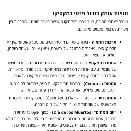
חוויות עומק בטיול פרטי במקסיקו
מעבר לאתרי החובה, טיול פרטי במקסיקו מאפשר לשלב חוויות שמחברות בין
מסורת, תרבות וטעמים מקומיים:
תרבות המאיה
- ביקור באתרים ארכיאולוגיים מגוונים: טאוטיוואקאן ליד
מקסיקו סיטי, פאלנקה בג'ונגל של צ'יאפס, צ'יצ'ן איצה ואושמל ביוקטן,
וטולום על מצוקי הים.
המטבח המקסיקני
- מטבח שהוכרז כמורשת תרבותית בלתי מוחשית
של אונסק"ו, עם ארוחות מסורתיות באואחאקה (כולל מולה וטלאיודה),
אוכל רחוב במקסיקו סיטי, פירות ים בריביירה מאיה וקקאו מצ'יאפס.
סנוטות (Cenotes)
- בריכות תת-קרקעיות בגיר, ייחודיות לחצי האי
יוקטן, עם מים צלולים ואור טבעי החודר דרך פתחים בתקרה.
אמנות חיה
- בית פרידה קאלו (Casa Azul) במקסיקו סיטי, האמנות
הצבעונית של אואחאקה וציורי הקיר של דייגו ריברה.
"יום המתים" (Día de los Muertos)
- בסוף אוקטובר ותחילת
נובמבר, אחת החגיגות התרבותיות המרשימות בעולם, עם רחובות מלאי
פרחי ציפורן חתול, מזבחות צבעוניים ואמנות חיה - מסורת שהוכרה