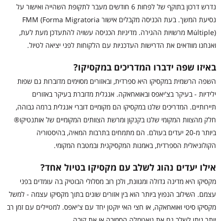
נדרש דרכון בתוקף של לפחות 6 חודשים מעבר לתקופת השהייה ואישור על
נסיעת המשך. בעת הכניסה מקבלים אישור FMM (Forma Migratoria
Múltiple) מרשויות ההגירה. מדיניות הכניסה עשויה להתעדכן מעת לעת,
ואנחנו מוודאים את הדרישות העדכניות עם הלקוחות לפני יציאה לטיול.
באיזו שפה ידברו המדריכים במקסיקו?
השפה הרשמית במקסיקו היא ספרדית, ובאזורים מסוימים מדוברות גם שפות
ילידיות - בעיקר בצ'יאפס ובאואחאקה. אנגלית מדוברת בעיקר באזורים
תיירותיים. המדריכים שלנו במקסיקו הם מקומיים דוברי אנגלית ברמה גבוהה,
חלק מהצוות המקומי שלנו בקנקון ומרשת הצוותים המקומיים של אותנטיקו®
ביותר מ-20 יעדים בעולם. הם מתמחים בתרבות המאיה, בהיסטוריה
הקולוניאלית הספרדית, באמנות המקסיקנית ובמטבח המקומי.
אילו יעדים נהוג לשלב עם מקסיקו בטיול אחד?
מקסיקו היא מדינה גדולה ומגוונת, ולכן רוב מסלולי הבוטיק בה עומדים בפני
עצמם. השילוב הנפוץ ביותר הוא בין אזורים שונים בתוך מקסיקו עצמה - למשל
מקסיקו סיטי ואואחאקה, או חצי האי יוקטן יחד עם צ'יאפס. למטיילים עם זמן רב
יותר ניתן לשלב גם את גואטמלה הסמוכה או את קובה.