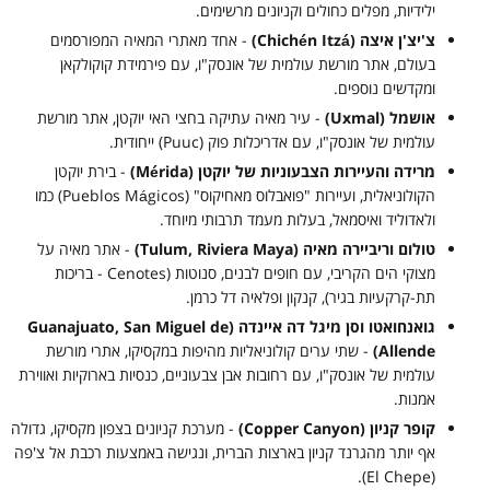
ילידיות, מפלים כחולים וקניונים מרשימים.
צ'יצ'ן איצה (Chichén Itzá)
- אחד מאתרי המאיה המפורסמים
בעולם, אתר מורשת עולמית של אונסק"ו, עם פירמידת קוקולקאן
ומקדשים נוספים.
אושמל (Uxmal)
- עיר מאיה עתיקה בחצי האי יוקטן, אתר מורשת
עולמית של אונסק"ו, עם אדריכלות פוק (Puuc) ייחודית.
מרידה והעיירות הצבעוניות של יוקטן (Mérida)
- בירת יוקטן
הקולוניאלית, ועיירות "פואבלוס מאחיקוס" (Pueblos Mágicos) כמו
ולאדוליד ואיסמאל, בעלות מעמד תרבותי מיוחד.
טולום וריביירה מאיה (Tulum, Riviera Maya)
- אתר מאיה על
מצוקי הים הקריבי, עם חופים לבנים, סנוטות (Cenotes - בריכות
תת-קרקעיות בגיר), קנקון ופלאיה דל כרמן.
גואנחואטו וסן מיגל דה איינדה (Guanajuato, San Miguel de
Allende)
- שתי ערים קולוניאליות מהיפות במקסיקו, אתרי מורשת
עולמית של אונסק"ו, עם רחובות אבן צבעוניים, כנסיות בארוקיות ואווירת
אמנות.
קופר קניון (Copper Canyon)
- מערכת קניונים בצפון מקסיקו, גדולה
אף יותר מהגרנד קניון בארצות הברית, ונגישה באמצעות רכבת אל צ'פה
(El Chepe).