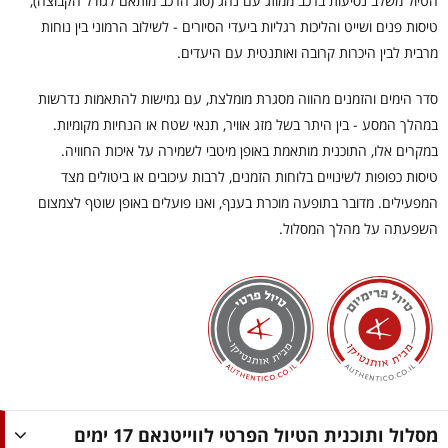
הטיול משלב נסיעות ברכב ממוזג עם נהג (סוג הרכב מותאם לגודל הקבוצה),
טיסות פנים ושייט והליכות רגליות ביעדי הסיורים - לשילוב הרמוני בין נוחות
מרבית לבין היכרות קרובה ואותנטית עם היעדים.
סדר הימים והזמנים מהווה מסגרת מומלצת, עם גמישות להתאמות נדרשות
במהלך המסע - בין היתר בשל מזג אוויר, תנאי שטח או הנחיות מקומיות.
במקרים אלו, התוכנית מותאמת באופן מיטבי לשמירה על איכות החוויה.
טיסות כפופות לשינויים בלוחות הזמנים, לרבות עיכובים או ביטולים מצד
המפעילים. מדובר בתופעה מוכרת בענף, ואנו פועלים באופן שוטף לצמצום
השפעתה על מהלך המסלול.
מסלול ותוכנית הטיול הפרטי לווייטנאם 17 ימים