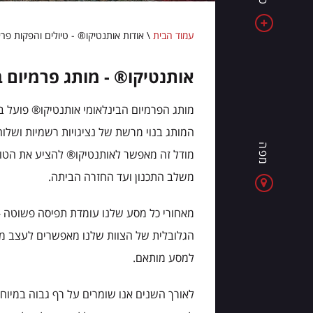
את
אלבניה
עמוד הבית
\
אודות אותנטיקו® - טיולים והפקות פרי
-
מדינה
אותנטיקו® - מותג פרמיום בי
של
ים
מותג הפרמיום הבינלאומי אותנטיקו® פועל במתכונת גלובלית מאז 2006, ומנוהל במשותף על ידי צוות ניהול בינלאומי
כחול,
המותג בנוי מרשת של נציגויות רשמיות ושלו
הרים
מפה
מרשימים
מודל זה מאפשר לאותנטיקו® להציע את הטוב 
וחוויות
משלב התכנון ועד החזרה הביתה.
חדשות
בכל
מאחורי כל מסע שלנו עומדת תפיסה פשוטה - כל 
יום
הגלובלית של הצוות שלנו מאפשרים לעצב מסע
למסע מותאם.
לאורך השנים אנו שומרים על רף גבוה במיוחד