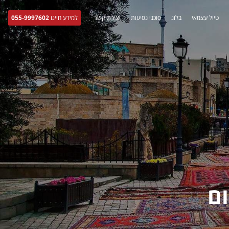
טיול עצמאי
בלוג
סוכני נסיעות
יצירת קשר
למידע חייגו
055-9997602
ום