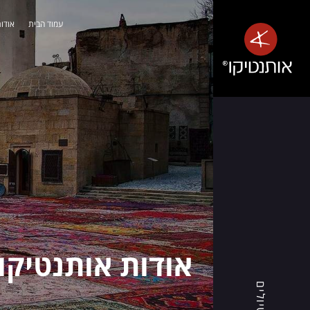
עמוד הבית
אודות
אלבניה
-
טבע
פראי,
חופים
שלווים
ואנשים
חמים
אותנטיקו®
אודות אותנטיקו®
מזמינה
אתכם
טיולים
לגלות