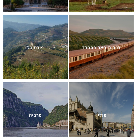
רכבות פאר בספרד
פורטוגל
פולין
סרביה