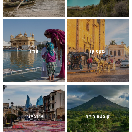
מקסיקו
הודו
קוסטה ריקה
אזרבייג'ן