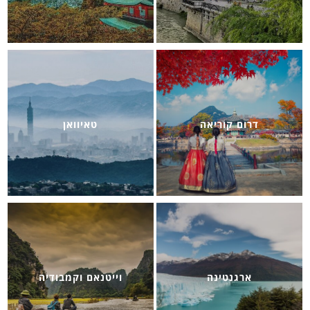
דרום קוריאה
טאיוואן
ארגנטינה
וייטנאם וקמבודיה