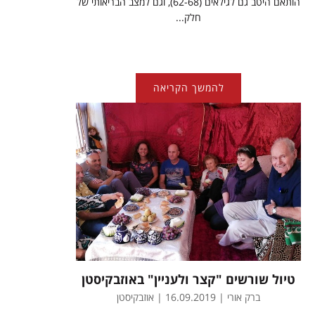
הותאם היטב גם לגילאים (62-68), וגם למצב הבריאותי של
חלק...
להמשך הקריאה
טיול שורשים "קצר ולעניין" באוזבקיסטן
ברק אורי | 16.09.2019 | אוזבקיסטן