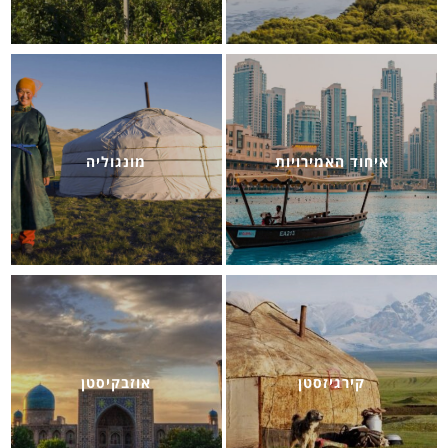
איחוד האמירויות
מונגוליה
קירגיזסטן
אוזבקיסטן