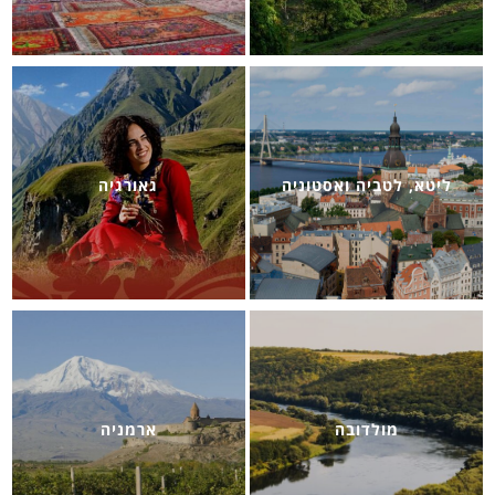
ליטא, לטביה ואסטוניה
גאורגיה
מולדובה
ארמניה