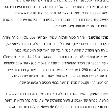
בלם ובאיירו אלטו, מנזר ז'רונימוש ומגדל בלם (אתרי מורשת עולמית של
אונסק"ו), ואנדרטה המנציחה את אלפי היהודים שנרצחו ברחבת סאו דומינגוס
באפריל 1506. סביב ליסבון נמצאת הריוויירה הפורטוגלית עם אשטוריל
וקאשקאיש, קאבו דה רוקה - הנקודה המערבית ביותר ביבשת אירופה - וסינטרה
הרומנטית עם ארמונותיה (אתר אונסק"ו).
מרכז פורטוגל
- אזור היסטורי-תרבותי עשיר. אובידוש (Óbidos) - עיירה ציורית
מוקפת חומה מימי הביניים, ידועה בליקר הדובדבנים שלה. נאזארה (Nazaré) -
עיירת חוף מסורתית הידועה בגלי הענק של האוקיינוס האטלנטי. מנזר
באטאליה (Batalha) - יצירת מופת גותית מהמאות ה-14-16. טומאר (Tomar)
- עיר המבצר של מסדר הטמפלרים. קוימברה (Coimbra) - עיר אוניברסיטאית
עתיקה (משנת 1290) עם ספריית ז'ואנינה הברוקית. באזור קוימברה נמצאים
גם יער בוסאקו והארמון-היסטורי שבתוכו. צפונה יותר שוכנות אוויירו - "ונציה
הפורטוגזית" - וקושטה נובה, הידועה בבתי הפסים הצבעוניים שלה.
פורטו והצפון
- העיר השנייה בגודלה בפורטוגל, שמרכזה ההיסטורי הוא אתר
מורשת עולמית של אונסק"ו. העיר מתפרסת על שתי גדות נהר הדואורו, ידועה
במרתפי יין הפורט בגדה הדרומית (Vila Nova de Gaia) ובגשר דום לואיש