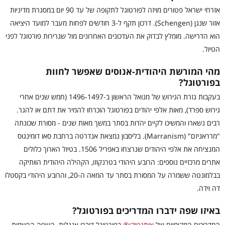
אזרחי ישראל פטורים מויזה לפורטוגל לתקופה של עד 90 יום במסגרת מדיניות
אזור שנגן (Schengen). דרכון תקף ל-3 חודשים לפחות מעבר למועד היציאה
הוא הדרישה. מומלץ לבדוק את העדכונים האחרונים מול שגרירות פורטוגל לפני
הטיול.
מהי המורשת היהודית-אנוסים שאפשר לחוות
בפורטוגל?
בעקבות גזרת הגירוש של מנואל הראשון ב-1496-1497 (חמש שנים אחרי
גירוש ספרד), מאות אלפי יהודים בפורטוגל הוכרחו להמיר את דתם או להגר.
רבים נשארו והמשיכו לקיים יהדות בסתר במשך מאות שנים - מסורת שכונתה
"מרראניזם" (Marranism). בליסבון נמצאת אנדרטה ברחבת סאו דומינגוס
המנציחה את אלפי היהודים שנרצחו באפריל 1506. בטיול הארוך כלולים
אתרים מרכזיים נוספים: הרובע היהודי בטרנקוזו, הקהילה היהודית הוותיקה
בבלמונטה ששמרה על המסורת בסתר עד המאה ה-20, והרובע היהודי בקסטלו
דה וידה.
באיזו שפה ידברו המדריכים בפורטוגל?
המדריכים המקומיים של
אותנטיקו®
בפורטוגל דוברי אנגלית. השפה הרשמית