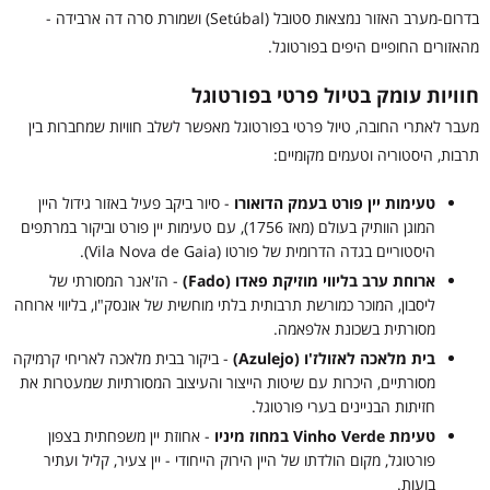
בדרום-מערב האזור נמצאות סטובל (Setúbal) ושמורת סרה דה ארבידה -
מהאזורים החופיים היפים בפורטוגל.
חוויות עומק בטיול פרטי בפורטוגל
מעבר לאתרי החובה, טיול פרטי בפורטוגל מאפשר לשלב חוויות שמחברות בין
תרבות, היסטוריה וטעמים מקומיים:
טעימות יין פורט בעמק הדואורו
- סיור ביקב פעיל באזור גידול היין
המוגן הוותיק בעולם (מאז 1756), עם טעימות יין פורט וביקור במרתפים
היסטוריים בגדה הדרומית של פורטו (Vila Nova de Gaia).
ארוחת ערב בליווי מוזיקת פאדו (Fado)
- הז'אנר המסורתי של
ליסבון, המוכר כמורשת תרבותית בלתי מוחשית של אונסק"ו, בליווי ארוחה
מסורתית בשכונת אלפאמה.
בית מלאכה לאזולז'ו (Azulejo)
- ביקור בבית מלאכה לאריחי קרמיקה
מסורתיים, היכרות עם שיטות הייצור והעיצוב המסורתיות שמעטרות את
חזיתות הבניינים בערי פורטוגל.
טעימת Vinho Verde במחוז מיניו
- אחוזת יין משפחתית בצפון
פורטוגל, מקום הולדתו של היין הירוק הייחודי - יין צעיר, קליל ועתיר
בועות.