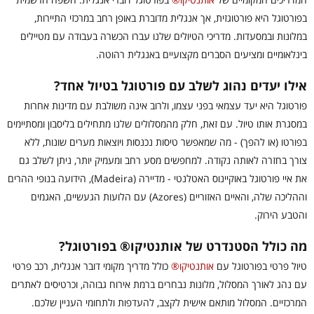
בפורטוגל היא פורטוגזית, אך אנגלית מדוברת באופן רחב במרכזי התיירות,
במלונות ובמסעדות. מדריכי הטיולים שלנו עברו הכשרה בעבודה עם מטיילים
בינלאומיים ומציעים הסברים מקצועיים באנגלית רהוטה.
אילו יעדים נהוג לשלב עם פורטוגל בטיול אחד?
פורטוגל היא יעד עצמאי בפני עצמו, ולרוב אינה משולבת עם מדינות אחרות
במסגרת אותו טיול. עם זאת, חלק מהמסלולים שלנו מתחילים בליסבון ומסתיימים
בפורטו (או להפך) - מה שמאפשר טיסות נכנסות ויוצאות מערים שונות, ללא
צורך בחזרה לאותה נקודה. למחפשים מסע רחב ומעמיק יותר, ניתן לשלב גם
את איי פורטוגל באוקיינוס האטלנטי - מדיירה (Madeira), הידועה בנופי ההרים
וההליכה שלה, והאיים האזוריים (Azores) עם הלועות הגעשיים, האגמים
והטבע הירוק.
מה כולל הסטנדרט של אותנטיקו® בפורטוגל?
טיול פרטי בפורטוגל עם
אותנטיקו®
כולל מדריך מקומי דובר אנגלית, רכב פרטי
עם נהג לאורך המסלול, מלונות נבחרים ברמת אירוח גבוהה, וכרטיסים לאתרים
המרכזיים. המסלול מותאם אישית לקצב, להעדפות ולתחומי העניין שלכם.