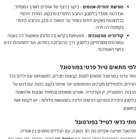
מורשת יהודית-אנוסים
- ביקור ברצף של אתרים לאורך המסלול:
אנדרטת 1506 בליסבון, הרובע היהודי בטרנקוזו, המרכז היהודי
בבלמונטה (שקיים יהדות בסתר עד המאה ה-20), והרובע היהודי
בקסטלו דה וידה.
קולינריה פורטוגזית
- מטעימות בקלאו (דג מלוח) ופאשטל דה נאטה
(טארטים מסורתיים) בליסבון, דרך פרנצ'זינה בפורטו, ועד למסעדות דגים
בחוף האטלנטי.
למי מתאים טיול פרטי בפורטוגל
טיול פרטי בפורטוגל מתאים לזוגות, קבוצות חברים, למשפחות עם ילדים בכל
הגילים, ולמטיילים סקרנים המחפשים יעד אירופי בקצב נינוח, עם דגש על
תרבות, היסטוריה, יין וקולינריה. אזורים מסוימים (במיוחד שכונות אלפאמה
בליסבון וריבירה בפורטו) דורשים הליכה בסמטאות תלולות - יש לקחת זאת
בחשבון.
מתי כדאי לטייל בפורטוגל
פורטוגל מציעה אקלים נוח רוב השנה, עם הבדלים מתונים בין אזוריה.
החודשים המומלצים ביותר לטיול הם
אפריל-יוני
(אביב, פריחה, מזג אוויר נוח