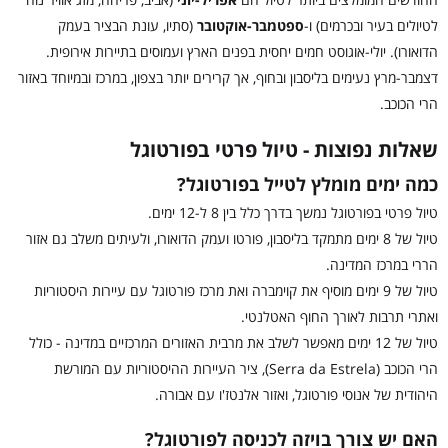
לטיולים בעיר ובכרמים) ו-
ספטמבר-אוקטובר
(סתיו, עונת הבציר בעמק
הדואורו). יולי-אוגוסט חמים יחסית בפנים הארץ ועמוסים בתיירות אירופית.
דצמבר-מרץ נעימים בליסבון ובחוף, אך קרירים יותר בצפון, במרכז ובמיוחד באזור
הרי הכוכב.
שאלות נפוצות - טיול פרטי בפורטוגל
כמה ימים מומלץ לטייל בפורטוגל?
טיול פרטי בפורטוגל נמשך בדרך כלל בין 8 ל-12 ימים.
טיול של 8 ימים מתמקד בליסבון, פורטו ועמק הדואורו, ולעיתים משלב גם אזור
הררי במרכז המדינה.
טיול של 9 ימים מוסיף את קוימברה ואת מרכז פורטוגל עם עיירות היסטוריות
ואתרי תרבות לאורך החוף האטלנטי.
טיול של 12 ימים מאפשר לשלב את מרבית האזורים המרכזיים במדינה - כולל
הרי הכוכב (Serra da Estrela), ציר העיירות ההיסטוריות עם המורשת
היהודית של אנוסי פורטוגל, ואזור אלנטז'ו עם אבורה.
האם יש צורך בויזה לכניסה לפורטוגל?