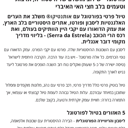
וטעמים בלב חצי האי האיברי
טיול פרטי בפורטוגל עם
אותנטיקו®
משלב את הערים
האלגנטיות ליסבון ופורטו, אתרים היסטוריים בלב הארץ,
את עמק הדואורו עם יקבי היין הוותיקים בעולם, ואת
רכס הרי הכוכב (Serra da Estrela) - בליווי מדריך
מקומי דובר אנגלית.
ליסבון עם השכונות ההיסטוריות שלה. פורטו עם יקבי הפורט. עמק הדואורו עם
נופי הכרמים. כל אלה פורטוגל - ויש בה עוד הרבה. הקרבה היחסית לישראל
(טיסה ישירה של כ-5 שעות) ואקלים נוח רוב השנה הופכים את פורטוגל ליעד
נגיש לאורך התקופה.
טיול בוטיק פרטי כולל מדריך פרטי, רכב פרטי עם נהג, מלונות מוקפדים ומסלול
שתוכנן במיוחד עבורכם. עלות הטיול גבוהה לעומת טיול קבוצתי או עצמאי, אך
התמורה ברורה: חוויית עומק יוקרתית ורגועה, בקצב שלכם.
5 האזורים בטיול לפורטוגל
ליסבון והריוויירה הפורטוגלית
- הבירה ההיסטורית עם שכונות אלפאמה,