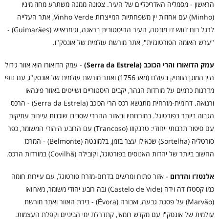
הראשון - מסמליה האדריכליים של העיר. צפונה ממנה משתרע מחוז מיניו
(Minho) עם אחוזות יין משפחתיות המייצרות Vinho Verde, אתר העלייה
לרגל בום ז'זוש דו מונטה, העיר ההיסטורית בראגה, וגימראייש (Guimarães) -
"ערש האומה הפורטוגזית", אתר מורשת עולמית של אונסק"ו.
עמק הדואורו והרי הכוכב (Serra da Estrela)
- עמק הדואורו הוא אזור גידול
היין המוגן הוותיק בעולם (מאז 1756) ואתר מורשת עולמית של אונסק"ו, עם נופי
מדרגות כרמים על מורדות הנהר, יקבים היסטוריים ושייטים באזור פינהאו
ורגואה. דרומית-מזרחית מתנשא רכס הרי הכוכב (Serra da Estrela) - הרכס
הגבוה ביותר בפורטוגל. במורדותיו ובאזור ההררי שסביבו שוכנות עיירות עתיקות
עם סיפור תרבותי ייחודי: טרנקוזו (Trancoso) עם הרובע היהודי המשומר, כפר
סורטליה (Sortelha) שכאילו עצר בזמן, בלמונטה (Belmonte) - המרכז
החשוב ביותר של יהדות האנוסים בפורטוגל, וקובילה (Covilhã) במורדות הרכס.
אלנטז'ו והדרום
- אזור פתוח ומרשים בדרום-מזרח פורטוגל, עם עיירות חומה
כמו קסטלו דה וידה (Castelo de Vide) ובה רובע יהודי משומר, מארוואו
(Marvão) על פסגת גבעה, ואבורה (Évora) - בירת האזור ואתר מורשת
עולמית של אונסק"ו עם מקדש רומאי, קתדרלת ימי הביניים וקפלת העצמות.