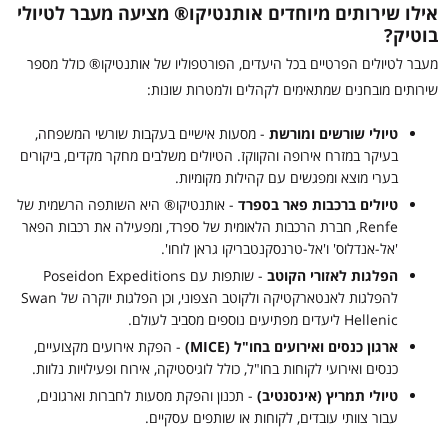
אילו שירותים מיוחדים אותנטיקו® מציעה מעבר לטיולי
בוטיק?
מעבר לטיולים הפרטיים בכל היעדים, הפורטפוליו של אותנטיקו® כולל מספר
שירותים מובחנים שמתאימים לקהלים ולמטרות שונות:
טיולי שורשים ומורשת
- מסעות אישיים בעקבות שורשי המשפחה,
בעיקר במזרח אירופה והקווקז. הטיולים משלבים מחקר מקדים, ביקורים
בערי מוצא ומפגשים עם קהילות מקומיות.
טיולים ברכבות פאר בספרד
- אותנטיקו® היא השותפה הרשמית של
Renfe, חברת הרכבות הלאומית של ספרד, ומפעילה את רכבות הפאר
'אל-אנדלוס' ו'אל-טרנסקנטבריקו גראן לוחו'.
הפלגות לאזורי הקוטב
- שותפות עם Poseidon Expeditions
להפלגות לאנטארקטיקה ולקוטב הצפוני, וכן הפלגות יוקרה של Swan
Hellenic ליעדים מפתיעים נוספים מסביב לעולם.
ארגון כנסים ואירועים בחו"ל (MICE)
- הפקת אירועים מקצועיים,
כנסים ואירועי לקוחות בחו"ל, כולל לוגיסטיקה, אירוח ופעילויות נלוות.
טיולי תמריץ (אינסנטיב)
- תכנון והפקת מסעות לחברות וארגונים,
עבור צוותי עובדים, לקוחות או שותפים עסקיים.