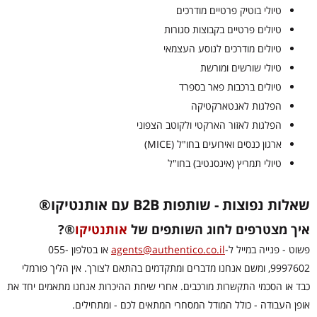
טיולי בוטיק פרטיים מודרכים
טיולים פרטיים בקבוצות סגורות
טיולים מודרכים לנוסע העצמאי
טיולי שורשים ומורשת
טיולים ברכבות פאר בספרד
הפלגות לאנטארקטיקה
הפלגות לאזור הארקטי ולקוטב הצפוני
ארגון כנסים ואירועים בחו"ל (MICE)
טיולי תמריץ (אינסנטיב) בחו"ל
שאלות נפוצות - שותפות B2B עם אותנטיקו®
איך מצטרפים לחוג השותפים של
אותנטיקו
®
?
פשוט - פנייה במייל ל-
agents@authentico.co.il
או בטלפון 055-
9997602, ומשם אנחנו מדברים ומתקדמים בהתאם לצורך. אין הליך פורמלי
כבד או הסכמי התקשרות מורכבים. אחרי שיחת ההיכרות אנחנו מתאמים יחד את
אופן העבודה - כולל המודל המסחרי המתאים לכם - ומתחילים.