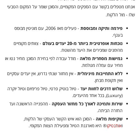
אנחנו מטפלים בקשר עם הספקים המקומיים, והסוכן שומר על המקום הטבעי
שלו - מול הלקוח.
פירמה ותיקה ומבוססת
- פעילים מאז 2006, עם מוניטין מבוסס
בענף.
נוכחות אופרטיבית ביותר מ-20 יעדים בעולם
- צוותים מקומיים
מהימנים שמכירים את היעד מהשטח.
גמישות מסחרית מלאה
- מודל עבודה לפי בחירת הסוכן: מחיר נטו או
מחיר עם עמלה מגולמת.
ללא התחייבות מינימלית
- אין מחזור שנתי נדרש, אין יעדים עסקיים
ואין תקופת מבחן.
שלוש דרכים לחוות יעד
- טיול בוטיק פרטי, טיול פרימיום וטיול יוקרה
(Luxury), בכל אחד מהיעדים.
שירות ותמיכה לאורך כל מחזור העסקה
- מהפנייה הראשונה ועד
החזרה הביתה.
שקיפות מלאה
- הסוכן הוא איש הקשר העסקי של הלקוח,
ו
אותנטיקו
®
היא מארגנת הטיול ומפעילת הצוות המקומי.