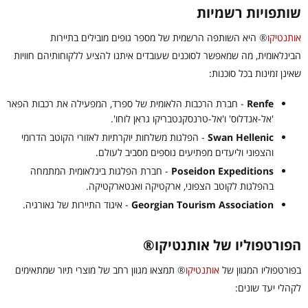
שותפויות רשמיות
אותנטיקו
®
היא השותפה הרשמית של מספר גופים מובילים בתיירות
הבינלאומית, מה שמאפשר לסוכנים שעובדים איתנו להציע ללקוחותיהם חוויות
שאינן זמינות בכל סוכנות:
Renfe
- חברת הרכבות הלאומית של ספרד, המפעילה את רכבות הפאר
'אל-אנדלוס' ו'אל-טרנסקנטבריקו גראן לוחו'.
Swan Hellenic
- הפלגות משלחות יוקרתיות לאזורי הקוטב הדרומי
והצפוני וליעדים מפתיעים נוספים מסביב לעולם.
Poseidon Expeditions
- חברת הפלגות בינלאומית המתמחה
בהפלגות לקוטב הצפוני, ארקטיקה ואנטארקטיקה.
Georgian Tourism Association
- איגוד התיירות של גאורגיה.
הפורטפוליו של אותנטיקו®
בפורטפוליו המגוון של
אותנטיקו
®
תמצאו מגוון רחב של מוצרי תיור שמתאימים
לקהלי יעד שונים: