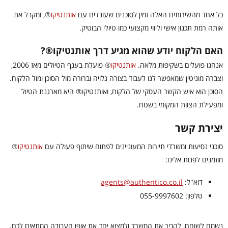
כל אחד מהשירותים האלה זמין לסוכנים שעובדים עם
אותנטיקו
®
, ומקבל את
אותה רמת תכנון אישי וליווי מקצועי כמו טיולי הבוטיק.
האם הלקוח יודע שהוא מגיע דרך אותנטיקו®?
אנחנו פועלים בשקיפות מלאה.
אותנטיקו
®
פועלת בענף הטיולים מאז 2006,
וצברה מוניטין שמאפשר לנו לעבוד בצורה גלויה וברורה מול הסוכן ומול הלקוח.
הסוכן הוא איש הקשר העסקי של הלקוח, ואותנטיקו® היא מארגנת הטיול
ומפעילת הצוות המקומי בשטח.
יצירת קשר
סוכני נסיעות ומשרדי תיירות המעוניינים לפתוח שיתוף פעולה עם
אותנטיקו
®
מוזמנים לפנות אלינו:
דוא"ל:
agents@authentico.co.il
טלפון: 055-9997602
נשמח לשוחח, להכיר את המשרד ולמצוא יחד את אופן העבודה המתאים לכם.