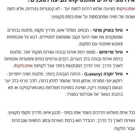
אותנטיקו
®
מציעה שלוש דרכים לחוות יעד - לא קטגוריות נפרדות, אלא רמות
שונות של חוויה שמתבססות על אותו בסיס מקצועי:
טיול בוטיק פרטי
- הבסיס. מסלול אישי, מדריך מקומי, מלונות נבחרים
שמשקפים את אופי היעד וקצב שמותאם למטיילים. דגש על אינטימיות
ומפגש אותנטי עם המקום.
טיול פרימיום
- מוסיף רמת אירוח גבוהה ושירות מוקפד יותר. מלונות
ברמת אירוח גבוהה בלב הערים, רכבים פרטיים נוחים ומסעדות איכותיות
לאורך הדרך. זוהי הדרך המבוקשת ביותר אצל לקוחות
אותנטיקו
®
.
טיול יוקרה (Luxury)
- הרמה הגבוהה ביותר. מלונות חוויה ייחודיים -
ריוקאן יפני מסורתי, ארמון מהוד שהומר למלון בהודו, לודג' פרטי בלב יער
הגשם בקוסטה ריקה, סוויטה בספינת משלחות באנטארקטיקה או תא
ברכבת הפאר 'אל-אנדלוס' בספרד.
בכל אחת משלוש הדרכים נשמר אותו בסיס - תכנון אישי, מדריך מקומי מקצועי
ושירות לאורך כל הדרך. ההבדל הוא ברמת האירוח ובסוג החוויות שנבחרות
עבור הלקוח.