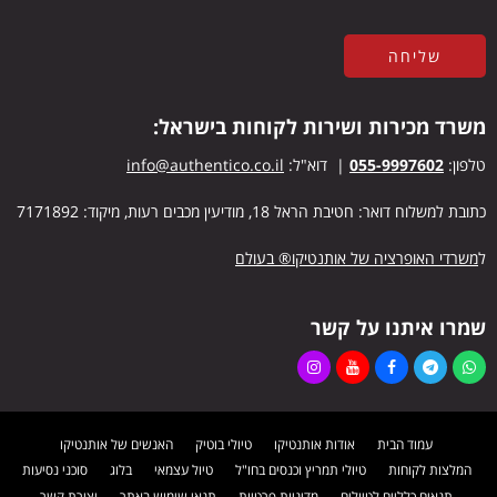
משרד מכירות ושירות לקוחות בישראל:
טלפון:
055-9997602
| דוא"ל:
info@authentico.co.il
כתובת למשלוח דואר: חטיבת הראל 18, מודיעין מכבים רעות, מיקוד: 7171892
ל
משרדי האופרציה של אותנטיקו® בעולם
שמרו איתנו על קשר
עמוד הבית
אודות אותנטיקו
טיולי בוטיק
האנשים של אותנטיקו
המלצות לקוחות
טיולי תמריץ וכנסים בחו"ל
טיול עצמאי
בלוג
סוכני נסיעות
תנאים כלליים לטיולים
מדיניות פרטיות
תנאי שימוש באתר
יצירת קשר