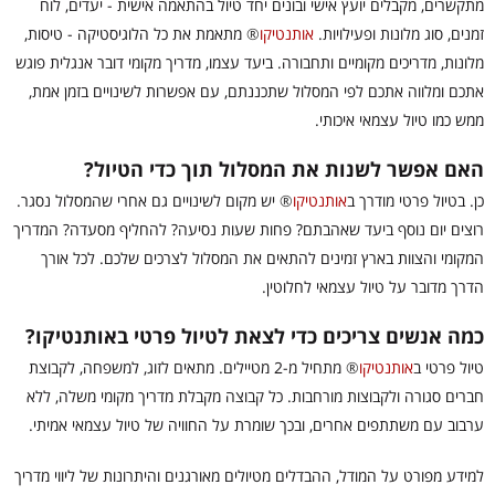
מתקשרים, מקבלים יועץ אישי ובונים יחד טיול בהתאמה אישית - יעדים, לוח
זמנים, סוג מלונות ופעילויות.
אותנטיקו
®
מתאמת את כל הלוגיסטיקה - טיסות,
מלונות, מדריכים מקומיים ותחבורה. ביעד עצמו, מדריך מקומי דובר אנגלית פוגש
אתכם ומלווה אתכם לפי המסלול שתכננתם, עם אפשרות לשינויים בזמן אמת,
ממש כמו טיול עצמאי איכותי.
האם אפשר לשנות את המסלול תוך כדי הטיול?
כן. בטיול פרטי מודרך ב
אותנטיקו
®
יש מקום לשינויים גם אחרי שהמסלול נסגר.
רוצים יום נוסף ביעד שאהבתם? פחות שעות נסיעה? להחליף מסעדה? המדריך
המקומי והצוות בארץ זמינים להתאים את המסלול לצרכים שלכם. לכל אורך
הדרך מדובר על טיול עצמאי לחלוטין.
כמה אנשים צריכים כדי לצאת לטיול פרטי באותנטיקו?
טיול פרטי ב
אותנטיקו
®
מתחיל מ-2 מטיילים. מתאים לזוג, למשפחה, לקבוצת
חברים סגורה ולקבוצות מורחבות. כל קבוצה מקבלת מדריך מקומי משלה, ללא
ערבוב עם משתתפים אחרים, ובכך שומרת על החוויה של טיול עצמאי אמיתי.
למידע מפורט על המודל, ההבדלים מטיולים מאורגנים והיתרונות של ליווי מדריך