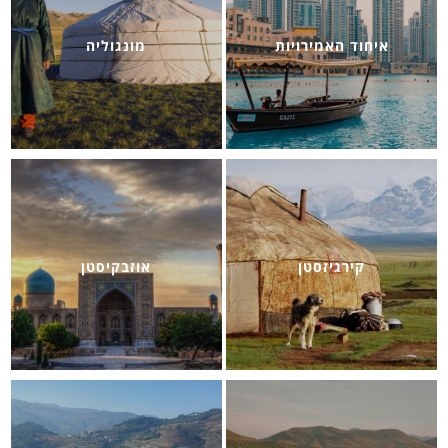
איחוד האמירויות
מונגוליה
קירגיזסטן
אוזבקיסטן