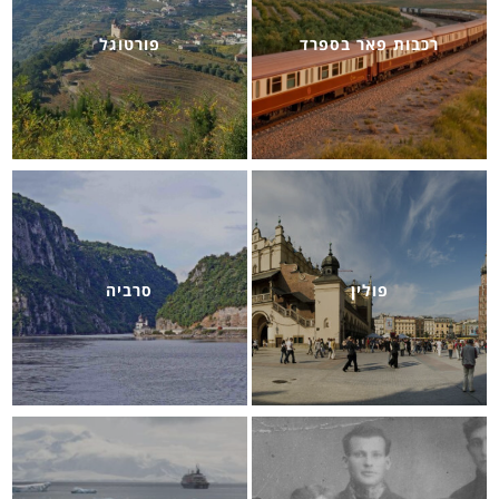
רכבות פאר בספרד
פורטוגל
פולין
סרביה