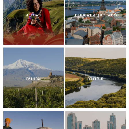
ליטא, לטביה ואסטוניה
גאורגיה
מולדובה
ארמניה