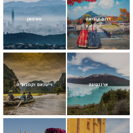
דרום קוריאה
טאיוואן
ארגנטינה
וייטנאם וקמבודיה