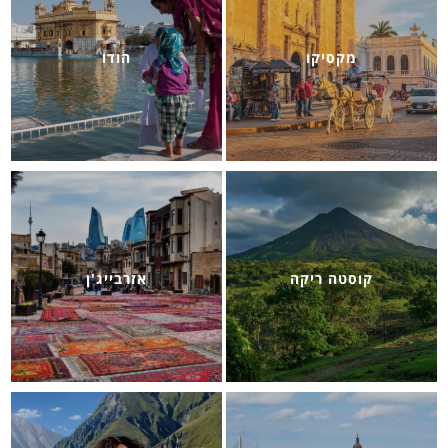
מקסיקו
הודו
קוסטה ריקה
אזרבייג'ן