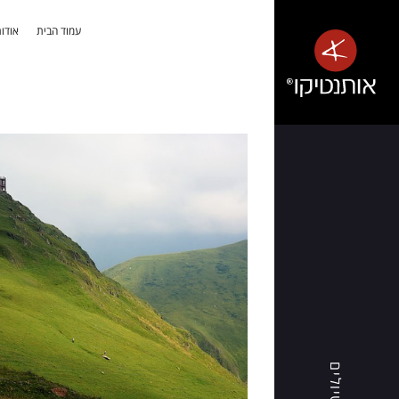
עמוד הבית
אודות
אלבניה
-
טבע
פראי,
חופים
שלווים
ואנשים
חמים
אותנטיקו®
מזמינה
אתכם
טיולים
לגלות