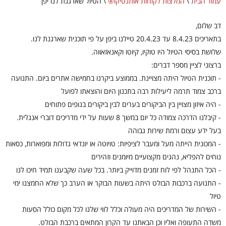
עמוד הבית
\
המלצות לקוחות אותנטיקו®
\
הטיול שארגנת לנו יפן
דב שלום,
בתאריכים 8.4.23 עד 20.4.23 טיילנו ביפן על פי תוכנית שארגנת לנו.
שלושת בסיסי הטיול היו טוקיו, קיוטו וקאנאזאווה.
ברצוני לציין מספר דברים:
- תוכנית הטיול היתה מצויינת. בממוצע ביקרנו בחמישה אתרים ביום. התנועה
ברכב צמוד תרמה ליעילות רבה בתכנון היום והוצאתו לפועל
- היה איזון מצויין בין הביקורים בערים לבין ביקורים בנופים פתוחים
- קיבלנו הדרכה צמודה כל יום במשך 8 שעות על ידי מדריכים דוברי אנגלית.
בעל ידע עצום ורמת שירות גבוהה
- המכונית הייתה מעל ומעבר לציפיות: טויוטה או יונדאי גדולות ומפוארות, כסאות
נוחים להפליא, נהגים מקצועיים מיומנים וזהירים
- הכל התנהל לפי לוח זמנים מדוייק ביותר. בכל שעה שקבענו תמיד חיכו לנו
- התנועה ברכבות הבולט היתה בשעות הבוקר או הערב כך שלא החמצנו ימי
טיול
- השירות של המדריכים היה מעולה וכלל לווי שלנו לכל מקום כולל הסעות
משדה התעופה ואליו וכן הבאתנו עד הקרון המתאים ברכבת הבולט.