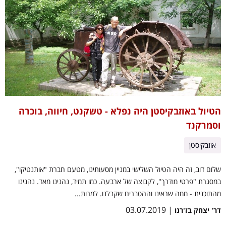
הטיול באוזבקיסטן היה נפלא - טשקנט, חיווה, בוכרה
וסמרקנד
אוזבקיסטן
שלום דוב, זה היה הטיול השלישי במניין מסעותינו, מטעם חברת "אותנטיקו",
במסגרת "פרטי מודרך", לקבוצה של ארבעה. כמו תמיד, נהנינו מאד. נהנינו
מהתוכנית - ממה שראינו וההסברים שקבלנו. למרות...
| 03.07.2019
דר' יצחק בז'רנו