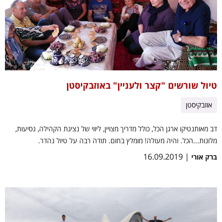
טיול שורשים "קצר ולעניין" באוזבקיסטן
אוזבקיסטן
דב מאותנטיקו ארגן הכל, כולל מדריך מצויין, ליווי של נציגת הקהילה, נסיעות,
מלונות...הכל. והיה מעולה! מומלץ בחום. תודה רבה על טיול נהדר.
| 16.09.2019
ברק אורי