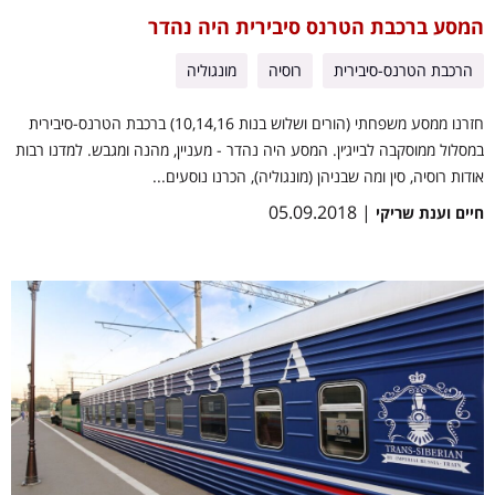
המסע ברכבת הטרנס סיבירית היה נהדר
הרכבת הטרנס-סיבירית
רוסיה
מונגוליה
חזרנו ממסע משפחתי (הורים ושלוש בנות 10,14,16) ברכבת הטרנס-סיבירית
במסלול ממוסקבה לבייג׳ין. המסע היה נהדר - מעניין, מהנה ומגבש. למדנו רבות
אודות רוסיה, סין ומה שבניהן (מונגוליה), הכרנו נוסעים...
| 05.09.2018
חיים וענת שריקי