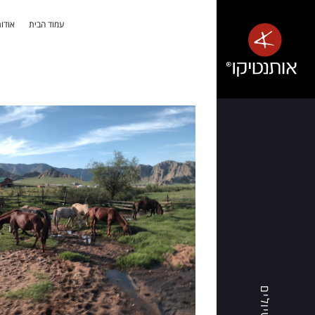
עמוד הבית
אודות
אלבניה
-
טבע
פראי,
חופים
שלווים
ואנשים
חמים
אותנטיקו®
מזמינה
אתכם
טיולים
לגלות