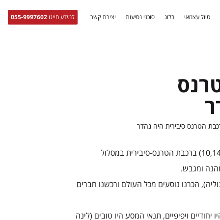
טיול עצמאי
בלוג
סוכני נסיעות
יצירת קשר
למידע חייגו
055-9997602
רנס
ר
בת הטרנס סיבירית היה נהדר
חזרנו ממסע משפחתי (הורים ושלוש בנות 10,14,16) ברכבת הטרנס-סיבירית במסלול
מהנה ומגבש.
גוליה), הכרנו נוסעים מכל העולם ורכשנו חברים
יחודיים ויפיפיים, תנאי המסע היו טובים (לינה