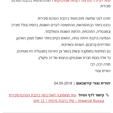
עמוד הבית
\
המלצות לקוחות אותנטיקו®
\
חזרנו מהטיול ברכבת הטרנס
סיבירית
חזרנו לפני שלושה ימים מטיול ברכבת הטרנס סיבירית.
נהננו ביותר הן מהמראות, מהחשיפה לערים השונות, ברוסיה (כולל סיביר)
ובמונגוליה, התרבויות, הדתות השונות והפולקלור.
הנסיעה ברכבת הייתה נוחה, התאים נקיים ביותר האוכל מצוין, הארגון,
המדריכים (ברובם), השרות והאדיבות .
גם המלונות במוסקבה ובאולן בטאר וכן היורטה במונגוליה היו מצויינים.
כל אלה בזכות חברת אוטנטיקו בניצוחו של דב פיקולין.
תודה רבה, דב!
יהודית וצורי
יהודית וצורי קירשבאום
| 04.09.2018
קישור לדף הטיול
טיול ממוסקבה לאולן בטור ברכבת הטרנס-סיבירית
Imperial Russia – טיול ברכבת פרטית | 12 ימים