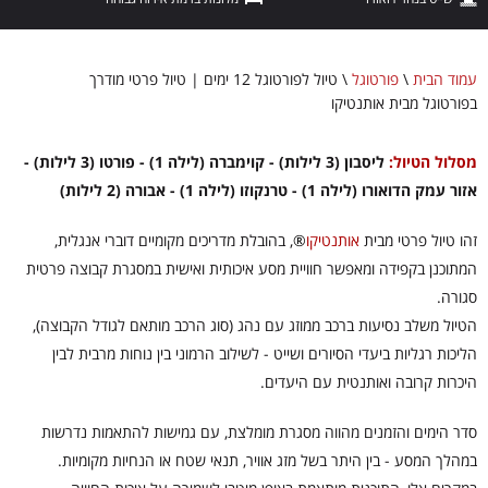
עמוד הבית
\
פורטוגל
\
טיול לפורטוגל 12 ימים | טיול פרטי מודרך
בפורטוגל מבית אותנטיקו
מסלול הטיול:
ליסבון (3 לילות) - קוימברה (לילה 1) - פורטו (3 לילות) -
אזור עמק הדואורו (לילה 1) - טרנקוזו (לילה 1) - אבורה (2 לילות)
זהו טיול פרטי מבית
אותנטיקו
®
, בהובלת מדריכים מקומיים דוברי אנגלית,
המתוכנן בקפידה ומאפשר חוויית מסע איכותית ואישית במסגרת קבוצה פרטית
סגורה.
הטיול משלב נסיעות ברכב ממוזג עם נהג (סוג הרכב מותאם לגודל הקבוצה),
הליכות רגליות ביעדי הסיורים ושייט - לשילוב הרמוני בין נוחות מרבית לבין
היכרות קרובה ואותנטית עם היעדים.
סדר הימים והזמנים מהווה מסגרת מומלצת, עם גמישות להתאמות נדרשות
במהלך המסע - בין היתר בשל מזג אוויר, תנאי שטח או הנחיות מקומיות.