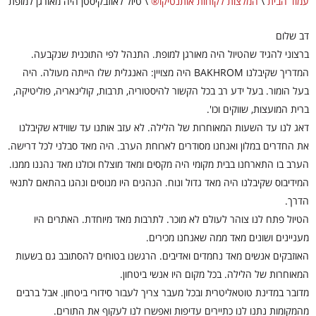
עמוד הבית
\
המלצות לקוחות אותנטיקו®
\
טיול לאוזבקיסטן היה מאורגן למופת
דב שלום
ברצוני להגיד שהטיול היה מאורגן למופת. התנהל לפי התוכנית שנקבעה.
המדריך שקיבלנו BAKHROM היה מצויין: האנגלית שלו הייתה מעולה. היה
בעל הומור. בעל ידע רב בכל הקשור להיסטוריה, תרבות, קולינאריה, פוליטיקה,
ברית המועצות, שווקים וכו'.
דאג לנו עד השעות המאוחרות של הלילה. לא עזב אותנו עד שווידא שקיבלנו
את החדרים במלון ואנחנו מסודרים לארוחת הערב. היה מאד סבלני לכל דרישה.
הערב בו התארחנו בבית מקומי היה מקסים ומאד מוצלח וכולנו מאד נהננו ממנו.
המידיבוס שקיבלנו היה מאד גדול ונוח. הנהגים היו מנוסים ונהגו בהתאם לתנאי
הדרך.
הטיול פתח לנו צוהר לעולם לא מוכר. לתרבות מאד מיוחדת. האתרים היו
מעניינים ושונים מאד ממה שאנחנו מכירים.
האוזבקים אנשים מאד נחמדים ואדיבים. הרגשנו בטוחים להסתובב גם בשעות
המאוחרות של הלילה. בכל מקום היו אנשי ביטחון.
מדובר במדינת טוטאליטרית ובכל מעבר צריך לעבור סידורי ביטחון. אבל ברבים
מהמקומות נתנו לנו כתיירים עדיפות ואפשרו לנו לעקוף את התורים.