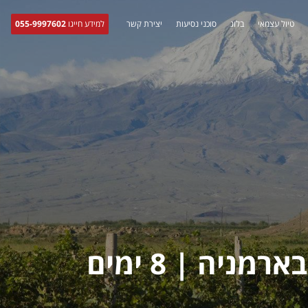
טיול עצמאי
בלוג
סוכני נסיעות
יצירת קשר
למידע חייגו
055-9997602
ניה | 8 ימים