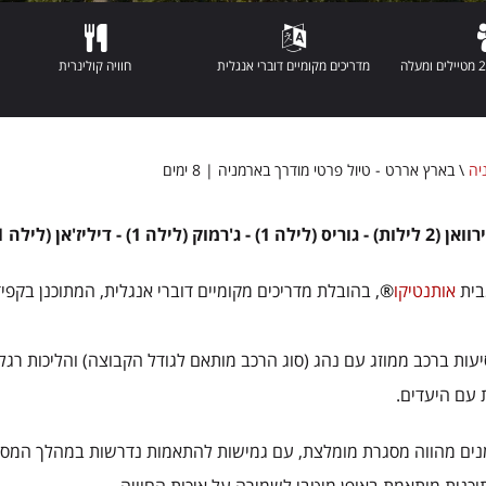
מדריכים מקומיים דוברי אנגלית
חוויה קולינרית
יה
\
בארץ אררט - טיול פרטי מודרך בארמניה | 8 ימים
2 לילות) - גוריס (לילה 1) - ג'רמוק (לילה 1) - דיליז'אן (לילה 1) - ירוואן (2 לילות)
בית
אותנטיקו
®
, בהובלת מדריכים מקומיים דוברי אנגלית, המתוכנן בקפ
ות ברכב ממוזג עם נהג (סוג הרכב מותאם לגודל הקבוצה) והליכות רגליות
 עם היעדים.
נים מהווה מסגרת מומלצת, עם גמישות להתאמות נדרשות במהלך המסע - 
וכנית מותאמת באופן מיטבי לשמירה על איכות החוויה.