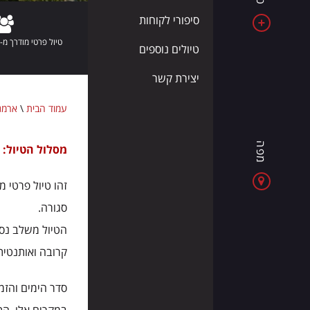
את
סיפורי לקוחות
אלבניה
טיול פרטי מודרך מ-2 מטיילים ומעלה
-
טיולים נוספים
מדינה
יצירת קשר
של
ים
עמוד הבית
\
ארמנ
כחול,
הרים
מפה
מסלול הטיול:
ירוואן (
מרשימים
וחוויות
זהו טיול פרטי מ
חדשות
בכל
סגורה.
יום
הטיול משלב נסיע
קרובה ואותנטית
סדר הימים והזמ
במקרים אלו, הת