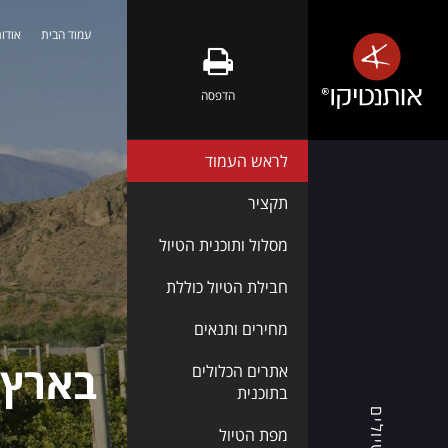
עמוד הבית
אודות
אלבניה
-
הדפסה
טבע
פראי,
לראש העמוד
חופים
שלווים
תקציר
ואנשים
מסלול ותוכנית הטיול
חמים
חבילת הטיול כוללת
מחירים ותנאים
אותנטיקו®
בארץ א
אתרים הכלולים
מזמינה
בתוכנית
אתכם
טיולים
לגלות
מפת הטיול