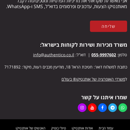
אני מאשר/ת שקראתי את מדיניות הפרטיות ומסכים/מה לקבל
מאותנטיקו הצעות, עדכונים ופרסומים בדוא"ל, SMS ו-WhatsApp.
משרד מכירות ושירות לקוחות בישראל:
טלפון:
055-9997602
| דוא"ל:
info@authentico.co.il
כתובת למשלוח דואר: חטיבת הראל 18, מודיעין מכבים רעות, מיקוד: 7171892
ל
משרדי האופרציה של אותנטיקו® בעולם
שמרו איתנו על קשר
עמוד הבית
אודות אותנטיקו
טיולי בוטיק
האנשים של אותנטיקו