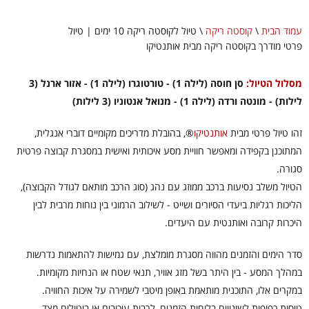
עמוד הבית
\
קוסטה ריקה
\
טיול לקוסטה ריקה 10 ימים | טיול
פרטי מודרך בקוסטה ריקה מבית אותנטיקו
מסלול הטיול:
סן חוסה (לילה 1) - טורטוגרו (לילה 1) - אזור ארנל (3
לילות) - מונטה ורדה (לילה 1) - מנואל אנטוניו (3 לילות)
זהו טיול פרטי מבית
אותנטיקו
®
, בהובלת מדריכים מקומיים דוברי אנגלית,
המתוכנן בקפידה ומאפשר חוויית מסע איכותית ואישית במסגרת קבוצה פרטית
סגורה.
הטיול משלב נסיעות ברכב ממוזג עם נהג (סוג הרכב מותאם לגודל הקבוצה),
הליכות רגליות ביעדי הסיורים ושייט - לשילוב הרמוני בין נוחות מרבית לבין
היכרות קרובה ואותנטית עם היעדים.
סדר הימים והזמנים מהווה מסגרת מומלצת, עם גמישות להתאמות נדרשות
במהלך המסע - בין היתר בשל מזג אוויר, תנאי שטח או הנחיות מקומיות.
במקרים אלו, התוכנית מותאמת באופן מיטבי לשמירה על איכות החוויה.
טיסות כפופות לשינויים בלוחות הזמנים, לרבות עיכובים או ביטולים מצד