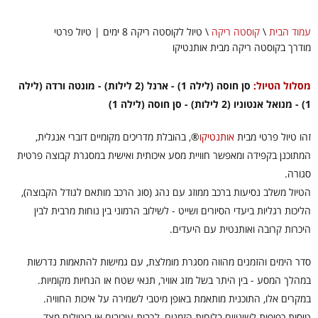
עמוד הבית
\
קוסטה ריקה
\
טיול לקוסטה ריקה 8 ימים | טיול פרטי
מודרך בקוסטה ריקה מבית אותנטיקו
מסלול הטיול:
סן חוסה (לילה 1) - ארנל (2 לילות) - מונטה ורדה (לילה
1) - מנואל אנטוניו (2 לילות) - סן חוסה (לילה 1)
זהו טיול פרטי מבית
אותנטיקו
®
, בהובלת מדריכים מקומיים דוברי אנגלית,
המתוכנן בקפידה ומאפשר חוויית מסע איכותית ואישית במסגרת קבוצה פרטית
סגורה.
הטיול משלב נסיעות ברכב ממוזג עם נהג (סוג הרכב מותאם לגודל הקבוצה),
הליכות רגליות ביעדי הסיורים ושייט - לשילוב הרמוני בין נוחות מרבית לבין
היכרות קרובה ואותנטית עם היעדים.
סדר הימים והזמנים מהווה מסגרת מומלצת, עם גמישות להתאמות נדרשות
במהלך המסע - בין היתר בשל מזג אוויר, תנאי שטח או הנחיות מקומיות.
במקרים אלו, התוכנית מותאמת באופן מיטבי לשמירה על איכות החוויה.
טיסות כפופות לשינויים בלוחות הזמנים, לרבות עיכובים או ביטולים מצד