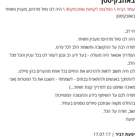
באוזבקיסטן
עמוד הבית
\
המלצות לקוחות אותנטיקו®
\
היה לנו טיול מדהים, מעניין וחוויתי
באוזבקיסטן
הי דב,
היה לנו טיול מדהים! מעניין וחוויתי.
תודה רבה על ההקשבה ותשומת הלב לכל פרט.
המדריך אנוואר היה מעולה - בעל ידע רב ונכון לעזור לנו בכל עניין והכל מכל
הלב.
לנו היה חשוב לחוות ולהרגיש את החיים בכל אחת מהערים בהן טיילנו.
להתחכך באנשים ולהתארח בבתים - לשמחתי - השגנו את כל המטרות (אני
מאינה שזימנו גם למדריך קצת חוויות...)
תודה לכם על השיתוף בידע וההכוונה המצויינת!
בהחלט מקווה שנתכנן טיולים נוספים בעתיד.
שוב, תודה על הכל.
יפעת
יפעת דביר
| 17.07.17