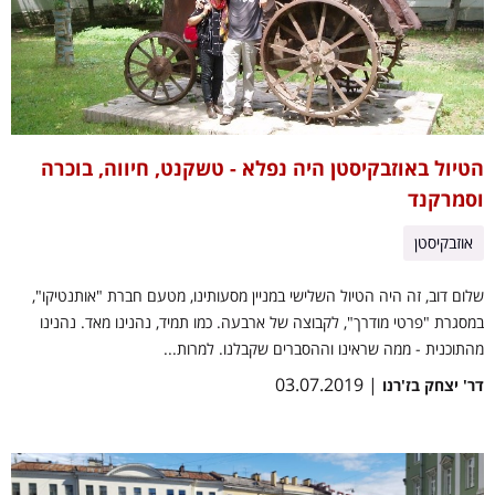
הטיול באוזבקיסטן היה נפלא - טשקנט, חיווה, בוכרה
וסמרקנד
אוזבקיסטן
שלום דוב, זה היה הטיול השלישי במניין מסעותינו, מטעם חברת "אותנטיקו",
במסגרת "פרטי מודרך", לקבוצה של ארבעה. כמו תמיד, נהנינו מאד. נהנינו
מהתוכנית - ממה שראינו וההסברים שקבלנו. למרות...
| 03.07.2019
דר' יצחק בז'רנו