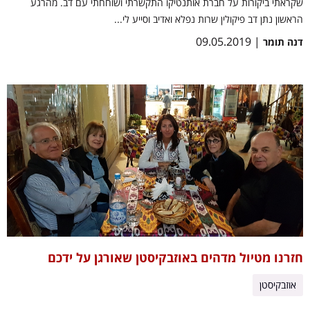
שקראתי ביקורות על חברת אותנטיקו התקשרתי ושוחחתי עם דב. מהרגע
הראשון נתן דב פיקולין שרות נפלא ואדיב וסייע לי...
| 09.05.2019
דנה תומר
חזרנו מטיול מדהים באוזבקיסטן שאורגן על ידכם
אוזבקיסטן