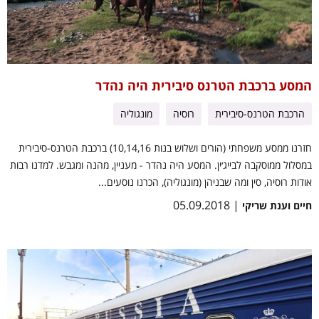
המסע ברכבת הטרנס סיבירית היה נהדר
הרכבת הטרנס-סיבירית
רוסיה
מונגוליה
חזרנו ממסע משפחתי (הורים ושלוש בנות 10,14,16) ברכבת הטרנס-סיבירית
במסלול ממוסקבה לבייג׳ין. המסע היה נהדר - מעניין, מהנה ומגבש. למדנו רבות
אודות רוסיה, סין ומה שבניהן (מונגוליה), הכרנו נוסעים...
| 05.09.2018
חיים וענת שריקי