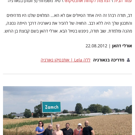
עמוד הבית
\
המלצות לקוחות אותנטיקו®
\
טיול משפחתי (5 זוגות) בגאורגיה
דב, תודה רבה! זה היה אחד הטיולים אם לא הא... המלווים שלנו היו מדהימים
והתכנון שלך היה ללא רבב. החוויה של להכיר את גיאורגיה דרכך הייתה נכונה,
מהנה ומלמדת. שוב תודה, ניפגש בטיול הבא. אורלי דהאן בשם קבוצת בן הרוש.
אורלי דהאן
| 22.08.2012
מדריכה בגאורגיה
ללה Lela | אותנטיקו גאורגיה