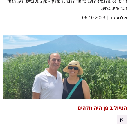
הייתה נסיעה נפלאה ועל כך תודה רבה. המדריך - מקצועי, גמיש, ידען, מרתק,
חבר אלינו באופן...
| 06.10.2023
אילנה גור
הטיול ביפן היה מדהים
יפן