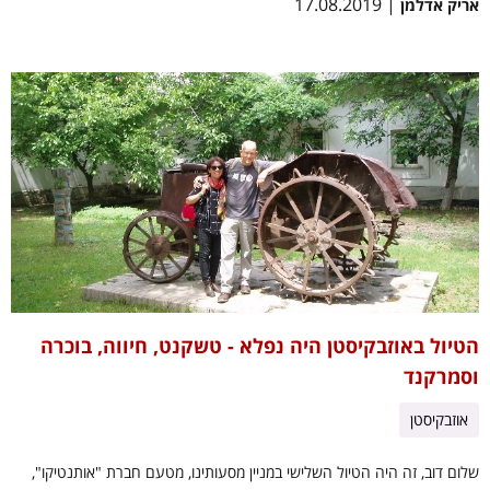
| 17.08.2019
אריק אדלמן
הטיול באוזבקיסטן היה נפלא - טשקנט, חיווה, בוכרה
וסמרקנד
אוזבקיסטן
שלום דוב, זה היה הטיול השלישי במניין מסעותינו, מטעם חברת "אותנטיקו",