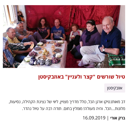
טיול שורשים "קצר ולעניין" באוזבקיסטן
אוזבקיסטן
דב מאותנטיקו ארגן הכל, כולל מדריך מצויין, ליווי של נציגת הקהילה, נסיעות,
מלונות...הכל. והיה מעולה! מומלץ בחום. תודה רבה על טיול נהדר.
| 16.09.2019
ברק אורי