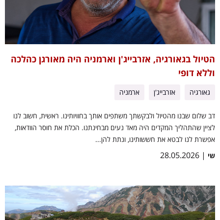
הטיול בגאורגיה, אזרבייג'ן וארמניה היה מאורגן כהלכה
וללא דופי
גאורגיה
אזרבייג'ן
ארמניה
דב שלום שבנו מהטיול ולבקשתך משתפים אותך בחוויותינו. ראשית, חשוב לנו
לציין שהתהליך המקדים היה מאד נעים מבחינתנו. הכלת את חוסר הוודאות,
אפשרת לנו לבטא את חששותינו, ונתת להן...
| 28.05.2026
שי