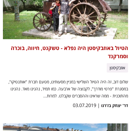
הטיול באוזבקיסטן היה נפלא - טשקנט, חיווה, בוכרה
וסמרקנד
אוזבקיסטן
שלום דוב, זה היה הטיול השלישי במניין מסעותינו, מטעם חברת "אותנטיקו",
במסגרת "פרטי מודרך", לקבוצה של ארבעה. כמו תמיד, נהנינו מאד. נהנינו
מהתוכנית - ממה שראינו וההסברים שקבלנו. למרות...
| 03.07.2019
דר' יצחק בז'רנו