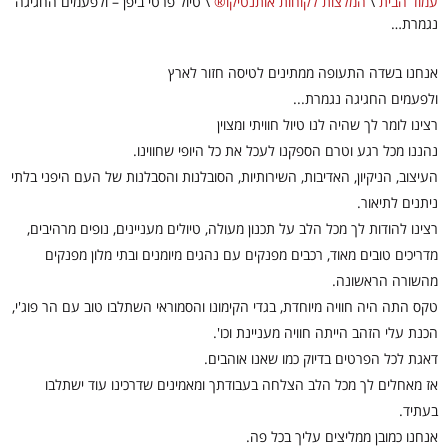
עמוד הבית
\
המלצות לקוחות אותנטיקו®
\
טיול פרטי ביפן – ולפעמים החגיגה
נגמרת…
אנחנו בשדה התעופה ממתינים לטיסה חזור לארץ
ולפעמים החגיגה נגמרת...
רצינו לומר לך שהיה לנו טיול חוויתי ומצוין
נהננו מכל רגע וטרם הספקנו לעכל את כל היופי שחווינו.
העיצוב, הניקיון, האדיבות, השירותיות, הסובלנות והסבלנות של העם היפני בלתי
ניתנים לתיאור.
רצינו להודות לך מכל הלב על תכנון מעולה, טיולים מעניינים, נופים מרהיבים,
מדריכים טובים מאוד, רכבים מפנקים עם נהגים מיומנים ובתי מלון מפנקים
מהשורה הראשונה.
טקס התה היה חוויה מיוחדת, בגדי הקימונו והסמוראי השתלבו טוב עם הר פוג'י,
הכנת עלי הזהב הייתה חוויה מעניינת וכו'.
דאגת לכל הפרטים בדיוק כמו שאנו אוהבים.
אז מאחלים לך מכל הלב הצלחה בעבודתך ומאמינים שדרכינו עוד ישתלבו
בעתיד.
אנחנו כמובן ממליצים עליך בכל פה.