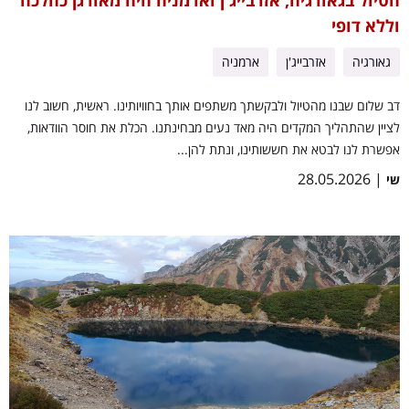
הטיול בגאורגיה, אזרבייג'ן וארמניה היה מאורגן כהלכה
וללא דופי
גאורגיה
אזרבייג'ן
ארמניה
דב שלום שבנו מהטיול ולבקשתך משתפים אותך בחוויותינו. ראשית, חשוב לנו
לציין שהתהליך המקדים היה מאד נעים מבחינתנו. הכלת את חוסר הוודאות,
אפשרת לנו לבטא את חששותינו, ונתת להן...
| 28.05.2026
שי