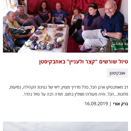
טיול שורשים "קצר ולעניין" באוזבקיסטן
אוזבקיסטן
דב מאותנטיקו ארגן הכל, כולל מדריך מצויין, ליווי של נציגת הקהילה, נסיעות,
מלונות...הכל. והיה מעולה! מומלץ בחום. תודה רבה על טיול נהדר.
| 16.09.2019
ברק אורי