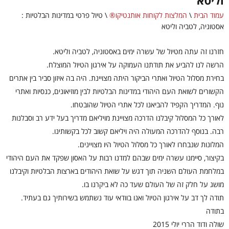
וליטא
עמוד הבית
\
המלצות לקוחות אותנטיקו®
\
טיול פרטי במדינות הבלטיות :
אסטוניה, לטביה וליטא
חזרנו זה עתה מטיול של עשרה ימים באסטוניה, לטביה וליטא.
הרשה לנו להביע את תודתנו העמוקה על אירגון הטיול המוצלח.
בחירת מסלול הטיול ואתרי הביקור היתה מצויינת. היה בה איזון סביר בין אתרים
הקשורים לשואת העם היהודי במדינות הבלטיות לבין מוזיאונים, כנסיות ואתרי
נוף. המדריך הקפיד להביאנו לכל אתרי הטיול שהובטחו.
לאורך כל המסלול קיבלנו הדרכה מצויינת מויליאם מדריך בעל ידע רב וסבלנות
רבה. בנוסף להדרכה המעולה היה ויליאם קשוב לכל בקשותינו.
המלונות שנבחרו לאורך כל מסלול הטיול היו מצויינים.
בקיצור, סיימנו עשרה ימים שבהם למדנו רבות על האסון שפקד את העם היהודי
במלחמת העולם השניה תוך דגש על שואת היהודים בארצות הבלטיות וקיבלנו
מושג על חלק זה של העולם שעד כה לא ביקרנו בו.
תודה לך דב על אירגון הטיול ואנו בוודאי עוד נשתמש בשירותיך גם בעתיד.
בתודה
שולה ודוד הררי יולי 2015