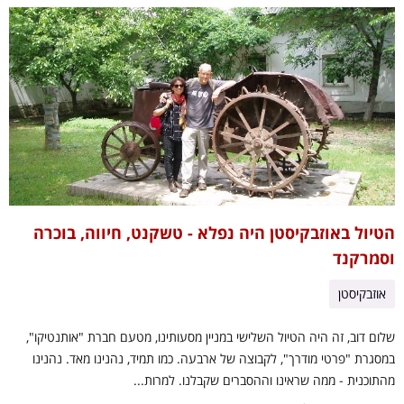
הטיול באוזבקיסטן היה נפלא - טשקנט, חיווה, בוכרה
וסמרקנד
אוזבקיסטן
שלום דוב, זה היה הטיול השלישי במניין מסעותינו, מטעם חברת "אותנטיקו",
במסגרת "פרטי מודרך", לקבוצה של ארבעה. כמו תמיד, נהנינו מאד. נהנינו
מהתוכנית - ממה שראינו וההסברים שקבלנו. למרות...