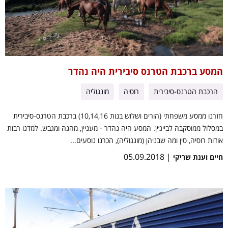
המסע ברכבת הטרנס סיבירית היה נהדר
הרכבת הטרנס-סיבירית
רוסיה
מונגוליה
חזרנו ממסע משפחתי (הורים ושלוש בנות 10,14,16) ברכבת הטרנס-סיבירית
במסלול ממוסקבה לבייג׳ין. המסע היה נהדר - מעניין, מהנה ומגבש. למדנו רבות
אודות רוסיה, סין ומה שבניהן (מונגוליה), הכרנו נוסעים...
| 05.09.2018
חיים וענת שריקי