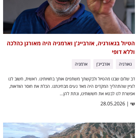
הטיול בגאורגיה, אזרבייג'ן וארמניה היה מאורגן כהלכה
וללא דופי
גאורגיה
אזרבייג'ן
ארמניה
דב שלום שבנו מהטיול ולבקשתך משתפים אותך בחוויותינו. ראשית, חשוב לנו
לציין שהתהליך המקדים היה מאד נעים מבחינתנו. הכלת את חוסר הוודאות,
אפשרת לנו לבטא את חששותינו, ונתת להן...
| 28.05.2026
שי