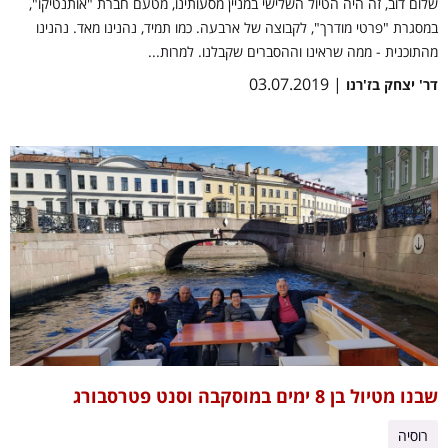
שלום דוב, זה היה הטיול השלישי במניין מסעותינו, מטעם חברת "אותנטיקו",
במסגרת "פרטי מודרך", לקבוצה של ארבעה. כמו תמיד, נהנינו מאד. נהנינו
מהתוכנית - ממה שראינו וההסברים שקבלנו. למרות...
| 03.07.2019
דר' יצחק בז'רנו
שבנו מטיול בן 8 ימים במוסקבה וסנט פטרסבורג
רוסיה