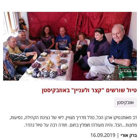
טיול שורשים "קצר ולעניין" באוזבקיסטן
אוזבקיסטן
דב מאותנטיקו ארגן הכל, כולל מדריך מצויין, ליווי של נציגת הקהילה, נסיעות,
מלונות...הכל. והיה מעולה! מומלץ בחום. תודה רבה על טיול נהדר.
| 16.09.2019
ברק אורי