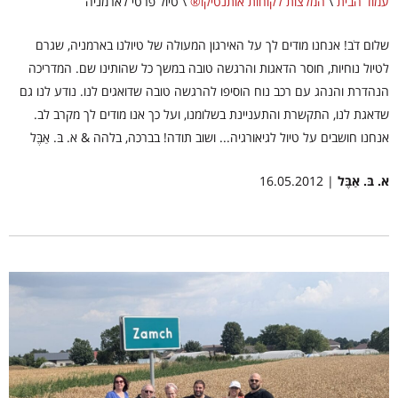
עמוד הבית
\
המלצות לקוחות אותנטיקו®
\
טיול פרטי לארמניה
שלום דֹב! אנחנו מודים לך על האירגון המעולה של טיולנו בארמניה, שגרם
לטיול נוחיות, חוסר הדאגות והרגשה טובה במשך כל שהותינו שם. המדריכה
הנהדרת והנהג עם רכב נוח הוסיפו להרגשה טובה שדואגים לנו. נודע לנו גם
שדאגת לנו, התקשרת והתעניינת בשלומנו, ועל כך אנו מודים לך מקרב לב.
אנחנו חושבים על טיול לגיאורגיה... ושוב תודה! בברכה, בלהה & א. בּ. אַבֶּל
א. בּ. אַבֶּל
| 16.05.2012