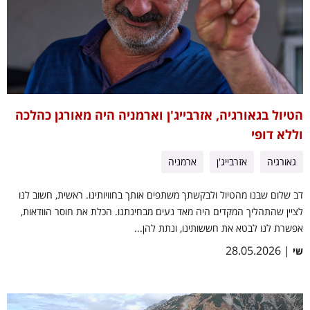
הטיול בגאורגיה, אזרבייג'ן וארמניה היה מאורגן כהלכה
וללא דופי
גאורגיה
אזרבייג'ן
ארמניה
דב שלום שבנו מהטיול ולבקשתך משתפים אותך בחוויותינו. ראשית, חשוב לנו
לציין שהתהליך המקדים היה מאד נעים מבחינתנו. הכלת את חוסר הוודאות,
אפשרת לנו לבטא את חששותינו, ונתת להן...
| 28.05.2026
שי