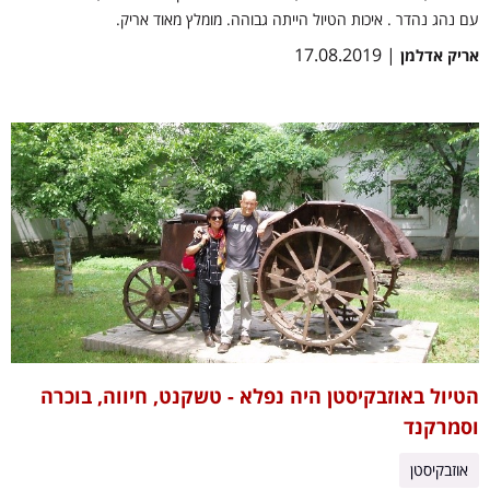
עם נהג נהדר . איכות הטיול הייתה גבוהה. מומלץ מאוד אריק.
| 17.08.2019
אריק אדלמן
הטיול באוזבקיסטן היה נפלא - טשקנט, חיווה, בוכרה
וסמרקנד
אוזבקיסטן