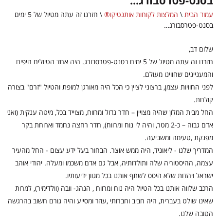
בסנט-פטרסבורג...
עמוד הבית
\
המלצות לקוחות אותנטיקו®
\
חזרנו זה עתה מטיול של 5 ימים
בסנט-פטרסבורג…
שלום דב,
חזרנו זה עתה מטיול של 5 ימים בסנט-פטרסבורג. היה אחד הטיולים היפים
והמעניינים שחווינו מעולם.
לפני החוויות עצמן, ברצוני לציין כי הכל היה מאורגן למופת והטיול "זרם" בצורה
קולחת.
החל מבית המלון שהיה מצויין – חדר גדול ומרווח, מצוייד בכל, מיטה ענקית (ואני
אדם גבוה – כ-2 מטר, והיה לי נוח ומרווח), חדר רחצה נחמד וארוחת בקר
מפנקת ,טעימה ומשביעה.
המדריך שלנו - ליאוניד, היה ממש אוצר. הבחור בעל ידע עצום - החל מהעיר
עצמה, ההיסטוריה שלה ותולדותיה, אבל גם אדם משכמו ומעלה. יהודי אוהב
ישראל ויהדות שלא היסס לשתף אותנו בכל מגוון ידיעותיו.
הרכב שלווה אותנו בכל הטיול היה נוח ומרווח , הנהג- וובה (וולדימיר), למרות
שאינו שולט בעברית, היה חביב וחברותי ,עוזר ומסייע והיה גורם חשוב בהרגשה
הטובה שלנו.