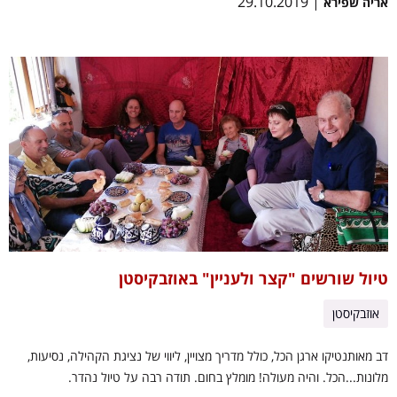
| 29.10.2019
אריה שפירא
טיול שורשים "קצר ולעניין" באוזבקיסטן
אוזבקיסטן
דב מאותנטיקו ארגן הכל, כולל מדריך מצויין, ליווי של נציגת הקהילה, נסיעות,
מלונות...הכל. והיה מעולה! מומלץ בחום. תודה רבה על טיול נהדר.