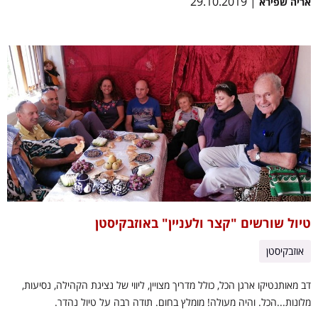
| 29.10.2019
אריה שפירא
טיול שורשים "קצר ולעניין" באוזבקיסטן
אוזבקיסטן
דב מאותנטיקו ארגן הכל, כולל מדריך מצויין, ליווי של נציגת הקהילה, נסיעות,
מלונות...הכל. והיה מעולה! מומלץ בחום. תודה רבה על טיול נהדר.