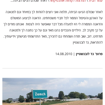
עמוד הבית
\
המלצות לקוחות אותנטיקו®
\
לאחר שכולם הגיעו הביתה…
לאחר שכולם הגיעו הביתה, תלמה ואני רוצים להודות לך במיוחד וגם למנאנה
על הארגון והטיפול המסור לכל חברי משפחתינו. הדאגה לביצוע המושלם
והדאגה המסורה לי היו למעלה מכל דבר שאפשר היה לצפות ואנחנו מודים לך
על כך מקרב לב. הילדים והנכדים נהנו מאד וגם על כך נתונה לך ולמנאנה
תודתינו. דוב, שוב תודה ושמחתי גם להכירך, מאד התרשמתי מגישתך וידיעותיך.
להתראות, גד לובנשטיין
פרופ' גד לובנשטיין
| 14.08.2010