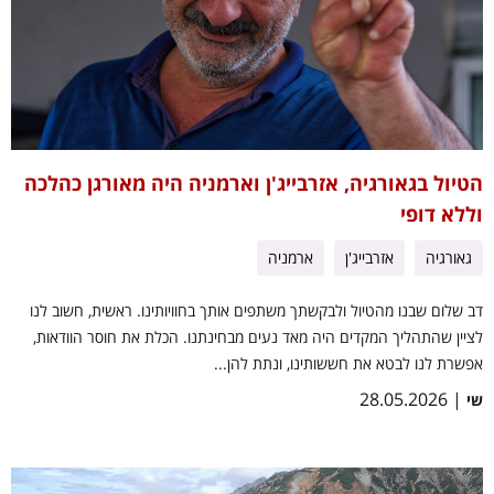
הטיול בגאורגיה, אזרבייג'ן וארמניה היה מאורגן כהלכה
וללא דופי
גאורגיה
אזרבייג'ן
ארמניה
דב שלום שבנו מהטיול ולבקשתך משתפים אותך בחוויותינו. ראשית, חשוב לנו
לציין שהתהליך המקדים היה מאד נעים מבחינתנו. הכלת את חוסר הוודאות,
אפשרת לנו לבטא את חששותינו, ונתת להן...
| 28.05.2026
שי