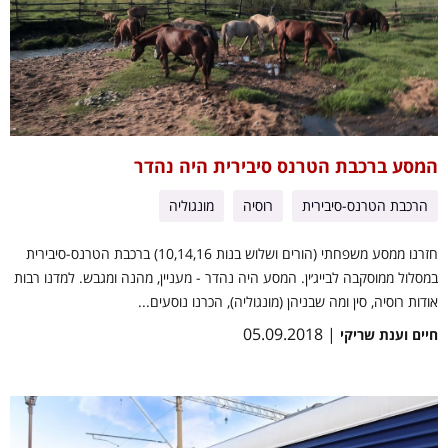
המסע ברכבת הטרנס סיבירית היה נהדר
הרכבת הטרנס-סיבירית
רוסיה
מונגוליה
חזרנו ממסע משפחתי (הורים ושלוש בנות 10,14,16) ברכבת הטרנס-סיבירית
במסלול ממוסקבה לבייג׳ין. המסע היה נהדר - מעניין, מהנה ומגבש. למדנו רבות
אודות רוסיה, סין ומה שבניהן (מונגוליה), הכרנו נוסעים...
| 05.09.2018
חיים וענת שריקי