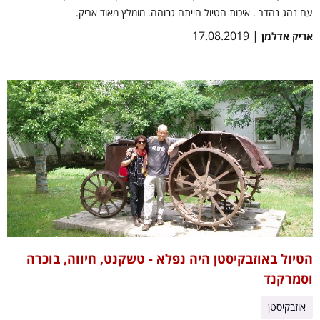
עם נהג נהדר . איכות הטיול הייתה גבוהה. מומלץ מאוד אריק.
| 17.08.2019
אריק אדלמן
הטיול באוזבקיסטן היה נפלא - טשקנט, חיווה, בוכרה
וסמרקנד
אוזבקיסטן