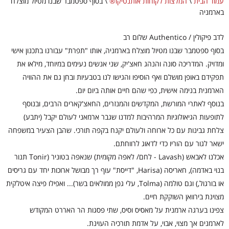
עמוד הבית
\
המלצות לקוחות אותנטיקו®
\
בסוף ספטמבר שבנו מטיול מוצלח
בארמניה
לדב פיקולין / Authentico שלום רב
בסוף ספטמבר שבנו מטיול מוצלח בארמניה, אותו "תפרת" עבורנו בתכנון אישי
ומדויק. המדריכה סונה והנהג חאצ'יק, שני אנשים נעימים במיוחד, מילאו את
תפקידם באופן מושלם ואף הוסיפו והגישו לנו בטבעיות ובחן גם את ההוויה
הארמנית בנימה אישית, כפי שהם חיים אותה ביום יום.
בנוסף לאתרי המורשת, המקדשים והמנזרים, החאצ'קארים הרבים, ובנוסף
לתופעות הגיאולוגיות המרהיבות למדנו שגבר ארמאני לעולם יקבל (יתבע)
צלחת גבינות עם כל ארוחה ולעולם יקנח בקפה תורכי. שהבן הצעיר במשפחה
ישאר לגור עם הוריו כדי לדאוג לרווחתם.
אכלנו לאבאש (Lavash - לחם/ לאפה מקומית) שנאפה בטוניר (Tonir תנור
בנוי באדמה), חאריסה (Harisa, "דייסת" עוף רך מבושל ארוכות יחד עם גריסים
או בורגול,) וגם טולמה (Tolma, עלי גפן ממולאים בשר)... ואפילו פיצה איטלקית
מצוינת בירוואן השוקקת חיים.
צפינו בערגה ארמנית על מאסיס וסיס, שתי פסגות הר האררט המקודש
לארמנים אך מצוי, אבוי, על אדמת תורכיה העוינת.