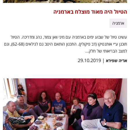
הטיול היה מאוד מוצלח בארמניה
ארמניה
עשינו טיול של שבוע ימים בארמניה עם מיני וואן צמוד, נהג ומדריכה. הטיול
תוכנן ע״י אותנטיקו (דב פיקולין). התכנון הותאם היטב גם לגילאים (62-68), וגם
למצב הבריאותי של חלק...
| 29.10.2019
אריה שפירא