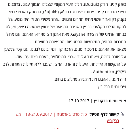
בשוק קנינו דודוק (Duduk), חליל העץ המקומי שצלילו הנמוך ענוג , בדוכנים
בצידי הדרכים קנינו פירות יבשים וגם סוג'וק (Sujukh), הממתק הארמני דמוי
נקניק דק וארוך עשוי מחית תמרים ואגוזים...אחד משיאי הטיול היה מופע של
להקת הבלט הקלאסי בבניין האופרה המפואר של ירוואן שהעלה ביצוע מעולה
בניחוח ארמני של היצירה Gayane, מאת ארמן חצ'וטאריאן הארמני עם מחול
החרבות המהיר, התלבושות הססגוניות והתפאורה התואמת....
מצאנו את הארמנים מסבירי פנים, הרבה קווי דמיון בינם לבנינו. עם קטן שנשען
על פזורה גדולה, מאותגר על ידי שכניו המוסלמים, בעברו רצח עם ועוד...
על התקשורת הקולחת, היעילות והארגון המצוין שעבר ללא תקלות התודות לדב
פיקולין, Authentico .
היה מעניין, אהבנו את ארמניה, ממליצים בחום.
ציפי וחיים ברקוביץ
ציפי וחיים ברקוביץ
| 17.10.2017
קישור לדף הטיול
טיול פרטי בארמניה | 13-21.09.2017 | מש'
ברקוביץ