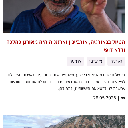
הטיול בגאורגיה, אזרבייג'ן וארמניה היה מאורגן כהלכה
וללא דופי
גאורגיה
אזרבייג'ן
ארמניה
דב שלום שבנו מהטיול ולבקשתך משתפים אותך בחוויותינו. ראשית, חשוב לנו
לציין שהתהליך המקדים היה מאד נעים מבחינתנו. הכלת את חוסר הוודאות,
אפשרת לנו לבטא את חששותינו, ונתת להן...
| 28.05.2026
שי