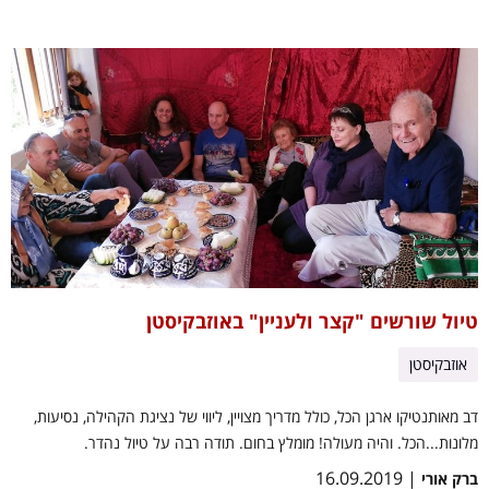
טיול שורשים "קצר ולעניין" באוזבקיסטן
אוזבקיסטן
דב מאותנטיקו ארגן הכל, כולל מדריך מצויין, ליווי של נציגת הקהילה, נסיעות,
מלונות...הכל. והיה מעולה! מומלץ בחום. תודה רבה על טיול נהדר.
| 16.09.2019
ברק אורי