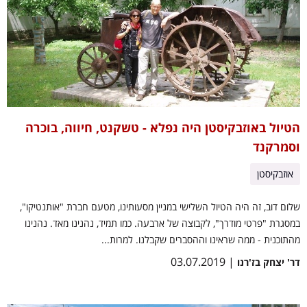
הטיול באוזבקיסטן היה נפלא - טשקנט, חיווה, בוכרה
וסמרקנד
אוזבקיסטן
שלום דוב, זה היה הטיול השלישי במניין מסעותינו, מטעם חברת "אותנטיקו",
במסגרת "פרטי מודרך", לקבוצה של ארבעה. כמו תמיד, נהנינו מאד. נהנינו
מהתוכנית - ממה שראינו וההסברים שקבלנו. למרות...
| 03.07.2019
דר' יצחק בז'רנו