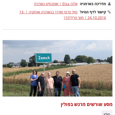
מדריכה בארמניה
אלזה Elza | אותנטיקו גאורגיה
קישור לדף הטיול
טיול פרטי מודרך בגאורגיה וארמניה | 13-
24.10.2016 | מש' פרידלנדר
מסע שורשים מרגש בפולין
פולין