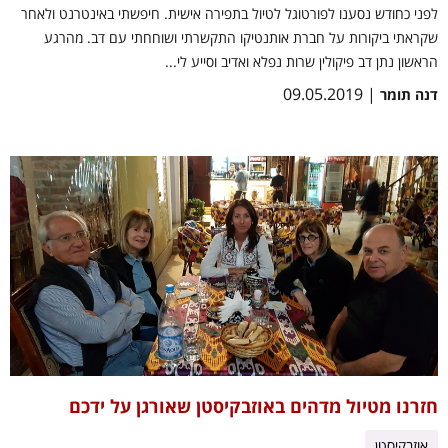
לפני כחודש נסענו לפורטוגל לטיול בתפירה אישית. חיפשתי באינטרנט ולאחר
שקראתי ביקורות על חברת אותנטיקו התקשרתי ושוחחתי עם דב. מהרגע
הראשון נתן דב פיקולין שרות נפלא ואדיב וסייע לי...
| 09.05.2019
דנה תומר
חזרנו מטיול מדהים באוזבקיסטן שאורגן על ידכם
אוזבקיסטן