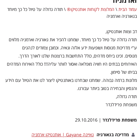
וארמניה
עמוד הבית
\
המלצות לקוחות אותנטיקו®
\
תודה גדולה על טיול כל כך מיוחד
בגאורגיה וארמניה
דב וצוות אותנטיקו,
תודה גדולה על טיול כל כך מיוחד. שמחנו להכיר את גאורגיה וארמניה מלווים
ע"י מדריכות מנוסות ושופעות ידע אלזה וגאיה. וכמובן צמודים לנהגים
מנוסים. זכינו ביחס מדהים, כולל התחשבות ברצונות שלנו לאורך הדרך.
האירוחים בבתים היו חוויה מופלאה ואסור לוותר עליה!!! כולל האירוח המדהים
בביתו של סיימון.
מלונות ברמה גבוהה. שמחנו שבחרנו באותנטיקו ליצור לנו את הטיול עם הידע
והנסיון והבחירה בטוב ביותר עבורנו.
תודה גדולה,
משפחת פרידלנדר
משפחת פרידלנדר
| 29.10.2016
מדריכה בגאורגיה
גאיינה Gayane | אותנטיקו ארמניה