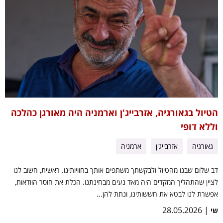
הטיול בגאורגיה, אזרבייג'ן וארמניה היה מאורגן כהלכה
וללא דופי
גאורגיה
אזרבייג'ן
ארמניה
דב שלום שבנו מהטיול ולבקשתך משתפים אותך בחוויותינו. ראשית, חשוב לנו
לציין שהתהליך המקדים היה מאד נעים מבחינתנו. הכלת את חוסר הוודאות,
אפשרת לנו לבטא את חששותינו, ונתת להן...
| 28.05.2026
שי