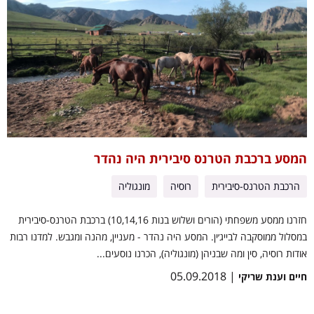
המסע ברכבת הטרנס סיבירית היה נהדר
הרכבת הטרנס-סיבירית
רוסיה
מונגוליה
חזרנו ממסע משפחתי (הורים ושלוש בנות 10,14,16) ברכבת הטרנס-סיבירית
במסלול ממוסקבה לבייג׳ין. המסע היה נהדר - מעניין, מהנה ומגבש. למדנו רבות
אודות רוסיה, סין ומה שבניהן (מונגוליה), הכרנו נוסעים...
| 05.09.2018
חיים וענת שריקי