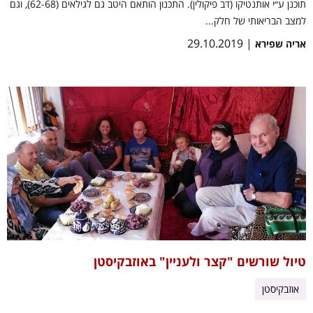
תוכנן ע״י אותנטיקו (דב פיקולין). התכנון הותאם היטב גם לגילאים (62-68), וגם
למצב הבריאותי של חלק...
| 29.10.2019
אריה שפירא
טיול שורשים "קצר ולעניין" באוזבקיסטן
אוזבקיסטן