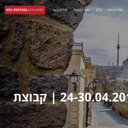
טיול עצמאי
בלוג
סוכני נסיעות
יצירת קשר
למידע חייגו
055-9997602
טיולי פרטי מודרך באזרבייג'ן 24-30.04.2017 | קבוצת