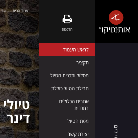
עמוד הבית
אודות
אלבניה
-
הדפסה
טבע
פראי,
לראש העמוד
חופים
שלווים
תקציר
ואנשים
מסלול ותכנית הטיול
חמים
חבילת הטיול כוללת
אתרים הכלולים
בתכנית
אותנטיקו®
דינר
מזמינה
מפת הטיול
אתכם
טיולים
לגלות
יצירת קשר