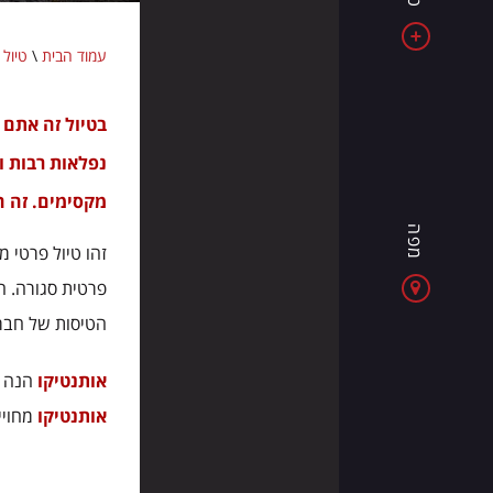
את
אלבניה
עמוד הבית
\
טיול 
-
מדינה
בטיול זה אתם 
של
ים
נפלאות רבות ו
כחול,
מקסימים. זה ה
הרים
מפה
מרשימים
זהו טיול פרטי מ
וחוויות
פרטית סגורה. הט
חדשות
הטיסות של חברת
בכל
יום
אותנטיקו
הנה השו
אותנטיקו
מחויי