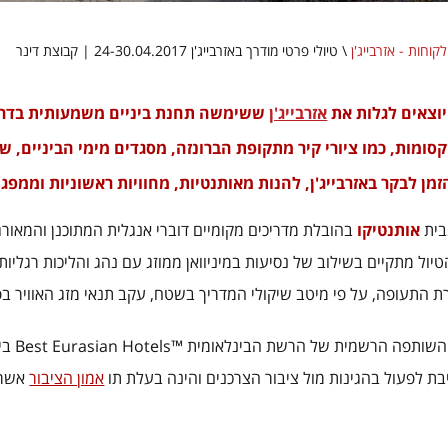
לקוחות - אזרבייג'ן
\
טיולי פרטי מודרך באזרבייג'ן 24-30.04.2017 | קבוצת דינר
יוצאים לגלות את
אזרבייג'ן
ששימשה תחנת ביניים משמעותית בדרך
קסומות, כמו ציורי קיר מתקופת הברונזה, מסגדים מימי הביניים, 
זמן לבקר באזרבייג'ן, להנות מאותנטיות, מחוויות ראשוניות וממפג
בית
אותנטיקו
בהובלת מדריכים מקומיים דוברי אנגלית המתוכנן והמאורגן
יול מתקיים בשילוב של נסיעות במיניוואן ממוזג עם נהג והליכות רגליות 
 התעופה, על פי מיטב שיקולי המדריך בשטח, עקב תנאי מזג האוויר בפו
תפה הרשמית של הרשת הבינלאומית ™Best Eurasian Hotels בישראל.
בת לפעול בהגינות מול ציבור הצרכנים והינה בעלת תו
אמון הציבור
אשר 