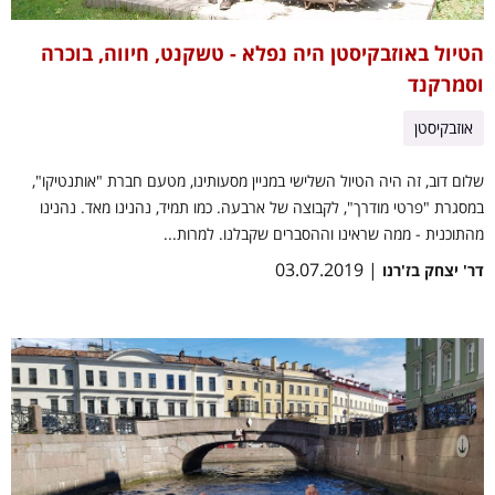
הטיול באוזבקיסטן היה נפלא - טשקנט, חיווה, בוכרה
וסמרקנד
אוזבקיסטן
שלום דוב, זה היה הטיול השלישי במניין מסעותינו, מטעם חברת "אותנטיקו",
במסגרת "פרטי מודרך", לקבוצה של ארבעה. כמו תמיד, נהנינו מאד. נהנינו
מהתוכנית - ממה שראינו וההסברים שקבלנו. למרות...
| 03.07.2019
דר' יצחק בז'רנו