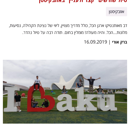
טיול שורשים "קצר ולעניין" באוזבקיסטן
אוזבקיסטן
דב מאותנטיקו ארגן הכל, כולל מדריך מצויין, ליווי של נציגת הקהילה, נסיעות,
מלונות...הכל. והיה מעולה! מומלץ בחום. תודה רבה על טיול נהדר.
| 16.09.2019
ברק אורי