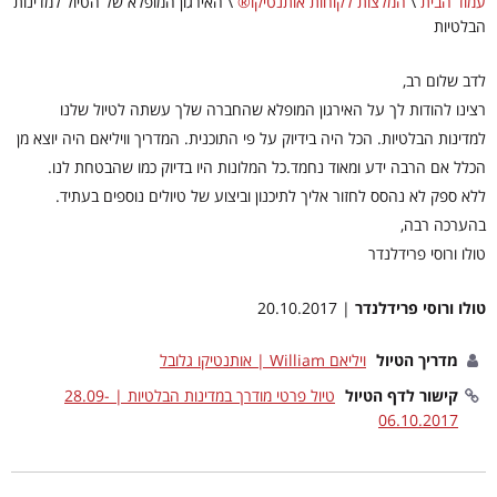
עמוד הבית
\
המלצות לקוחות אותנטיקו®
\
האירגון המופלא של הטיול למדינות
הבלטיות
לדב שלום רב,
רצינו להודות לך על האירגון המופלא שהחברה שלך עשתה לטיול שלנו
למדינות הבלטיות. הכל היה בידיוק על פי התוכנית. המדריך וויליאם היה יוצא מן
הכלל אם הרבה ידע ומאוד נחמד.כל המלונות היו בדיוק כמו שהבטחת לנו.
ללא ספק לא נהסס לחזור אליך לתיכנון וביצוע של טיולים נוספים בעתיד.
בהערכה רבה,
טולו ורוסי פרידלנדר
טולו ורוסי פרידלנדר
| 20.10.2017
מדריך הטיול
ויליאם William | אותנטיקו גלובל
קישור לדף הטיול
טיול פרטי מודרך במדינות הבלטיות | 28.09-
06.10.2017