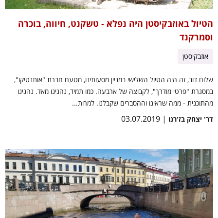
הטיול באוזבקיסטן היה נפלא - טשקנט, חיווה, בוכרה
וסמרקנד
אוזבקיסטן
שלום דוב, זה היה הטיול השלישי במניין מסעותינו, מטעם חברת "אותנטיקו",
במסגרת "פרטי מודרך", לקבוצה של ארבעה. כמו תמיד, נהנינו מאד. נהנינו
מהתוכנית - ממה שראינו וההסברים שקבלנו. למרות...
| 03.07.2019
דר' יצחק בז'רנו