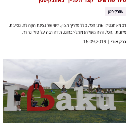
טיול שורשים "קצר ולעניין" באוזבקיסטן
אוזבקיסטן
דב מאותנטיקו ארגן הכל, כולל מדריך מצויין, ליווי של נציגת הקהילה, נסיעות,
מלונות...הכל. והיה מעולה! מומלץ בחום. תודה רבה על טיול נהדר.
| 16.09.2019
ברק אורי