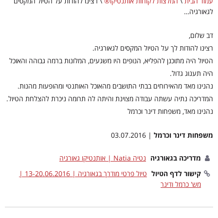
עמוד הבית
\
המלצות לקוחות אותנטיקו®
\
רצינו להודות על הטיול המקסים
לגאורגיה…
דב שלום,
רצינו להודות לך על הטיול המקסים לגאורגיה.
הטיול היה מתוכנן להפליא, הנופים היו משגעים, המלונות ברמה גבוהה והאוכל
היה תענוג גדול.
נהנינו מאד מהאירוחים בבתי התושבים מהאוכל האותנטי ומהופעות מהנות.
המדריכה נתיה עשתה עבודה מצוינת והיתה לה תרומה ניכרת להצלחת הטיול.
נהנינו מאד, משפחות דינר וכרמל
משפחות דינר וכרמל
| 03.07.2016
מדריכה בגאורגיה
נטיה Natia | אותנטיקו גאורגיה
קישור לדף הטיול
טיול פרטי מודרך בגאורגיה | 13-20.06.2016 |
מש' כרמל ודינר