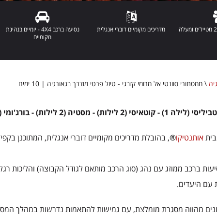
מדריכים מקומיים דוברי אנגלית
נסיעה ברכב 4X4 - יומיים בנהיגת
מקומיים
יה
\
ממסתורי סוונטי אל מרומי קזבגי - טיול פרטי מודרך בגאורגיה | 10 ימים
סי (לילה 1) - קוטאיסי (2 לילות) - מסטיה (2 לילות) - בורג'ומי (2 לילות) - גודאורי (לילה 1) - טביליסי (לילה 1)
בית
אותנטיקו
®
, בהובלת מדריכים מקומיים דוברי אנגלית, המתוכנן בקפ
ות ברכב ממוזג עם נהג (סוג הרכב מותאם לגודל הקבוצה) והליכות רגליות
 עם היעדים.
נים מהווה מסגרת מומלצת, עם גמישות להתאמות נדרשות במהלך המסע - 