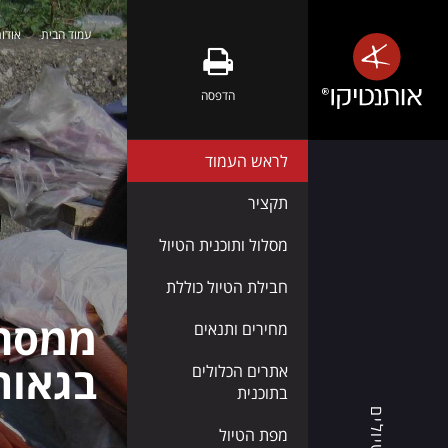
עמוד הבית
אודות
אלבניה
-
הדפסה
טבע
פראי,
לראש העמוד
חופים
שלווים
תקציר
ואנשים
מסלול ותוכנית הטיול
חמים
חבילת הטיול כוללת
ממסתור
מחירים ותנאים
אותנטיקו®
בגאורגיה 
אתרים הכלולים
מזמינה
בתוכנית
אתכם
טיולים
לגלות
מפת הטיול