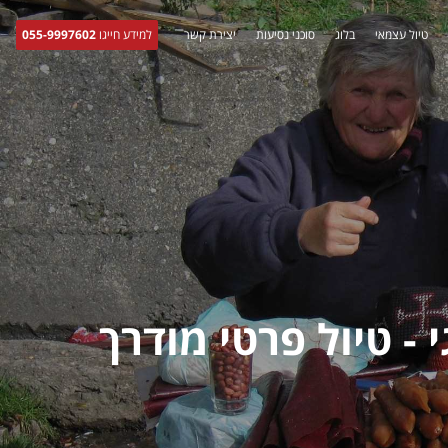
טיול עצמאי
בלוג
סוכני נסיעות
יצירת קשר
למידע חייגו
055-9997602
 - טיול פרטי מודרך