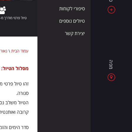
את
סיפורי לקוחות
אלבניה
טיול פרטי מודרך מ-2 מטיילים ומעלה
-
טיולים נוספים
מדינה
יצירת קשר
של
ים
כחול,
עמוד הבית
\
גאורג
הרים
מפה
מרשימים
מסלול הטיול:
טבילי
וחוויות
חדשות
זהו טיול פרטי מ
בכל
סגורה.
יום
הטיול משלב נסיע
קרובה ואותנטית
סדר הימים והזמ